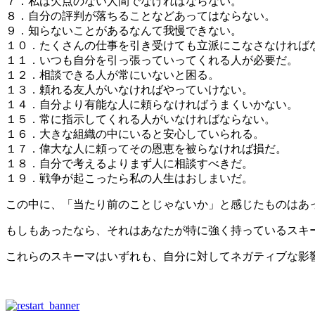
７．私は欠点のない人間でなければならない。
８．自分の評判が落ちることなどあってはならない。
９．知らないことがあるなんて我慢できない。
１０．たくさんの仕事を引き受けても立派にこなさなければ
１１．いつも自分を引っ張っていってくれる人が必要だ。
１２．相談できる人が常にいないと困る。
１３．頼れる友人がいなければやっていけない。
１４．自分より有能な人に頼らなければうまくいかない。
１５．常に指示してくれる人がいなければならない。
１６．大きな組織の中にいると安心していられる。
１７．偉大な人に頼ってその恩恵を被らなければ損だ。
１８．自分で考えるよりまず人に相談すべきだ。
１９．戦争が起こったら私の人生はおしまいだ。
この中に、「当たり前のことじゃないか」と感じたものはあ
もしもあったなら、それはあなたが特に強く持っているスキ
これらのスキーマはいずれも、自分に対してネガティブな影響