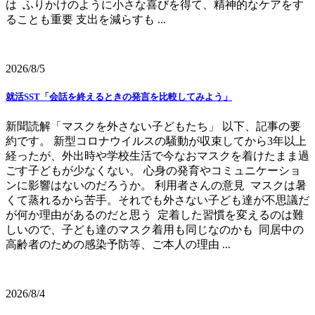
は ふりかけのように小さな喜びを得て、精神的なケアをす
ることも重要 支出を減らすも ...
2026/8/5
就活SST「会話を終えるときの発言を比較してみよう」
新聞読解「マスクを外さない子どもたち」 以下、記事の要
約です。 新型コロナウイルスの騒動が収束してから3年以上
経ったが、外出時や学校生活で今なおマスクを着けたまま過
ごす子どもが少なくない。 心身の発育やコミュニケーショ
ンに影響はないのだろうか。 利用者さんの意見 マスクは暑
くて蒸れるから苦手。それでも外さない子ども達が不思議だ
が何か理由があるのだと思う 定着した習慣を変えるのは難
しいので、子ども達のマスク着用も同じなのかも 同居中の
高齢者のための感染予防等、ご本人の理由 ...
2026/8/4