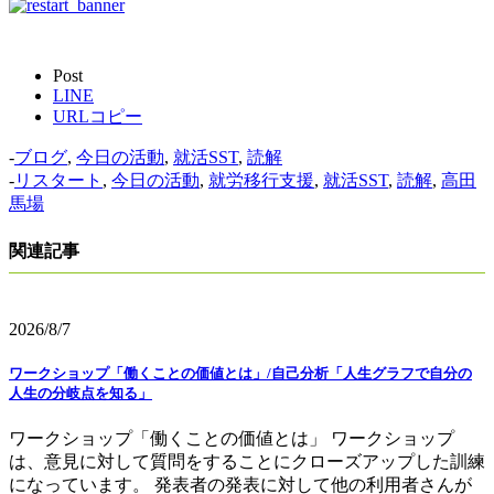
Post
LINE
URLコピー
-
ブログ
,
今日の活動
,
就活SST
,
読解
-
リスタート
,
今日の活動
,
就労移行支援
,
就活SST
,
読解
,
高田
馬場
関連記事
2026/8/7
ワークショップ「働くことの価値とは」/自己分析「人生グラフで自分の
人生の分岐点を知る」
ワークショップ「働くことの価値とは」 ワークショップ
は、意見に対して質問をすることにクローズアップした訓練
になっています。 発表者の発表に対して他の利用者さんが