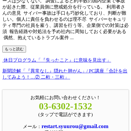
ースは少なくない。 調査によると約半数の国内企業で事故
が起きた際、従業員側に懲戒処分を行っている。 利用者さ
んの意見 サイバー事故は手口も巧妙化しており、判断が難
しい。個人に責任を負わせるのは理不尽 サイバーセキュリ
ティ専門の社員を雇う、講習を行う等、企業側での対策は必
須 報告経路や対処法を予め社内に周知しておく必要がある
偶然、抱えているトラブル案件 ...
もっと読む
休日プログラム「『失ったこと』に意味を見出す」
新聞読解「『異常なし』隠れた肺がん」/ PC講座「合計を出
してみよう！…② 二桁・三桁」
お気軽にお問い合わせください！
03-6302-1532
(タップで電話ができます)
restart.syuurou@gmail.com
メール：