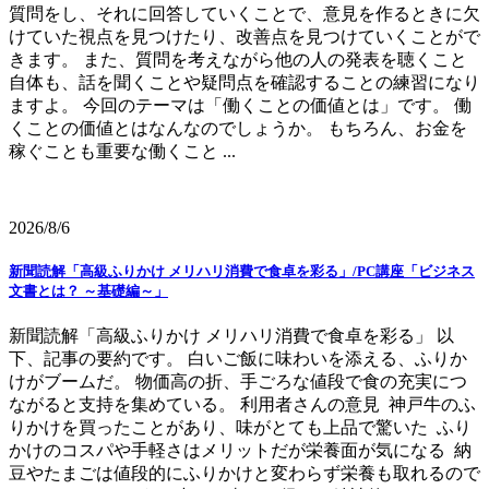
質問をし、それに回答していくことで、意見を作るときに欠
けていた視点を見つけたり、改善点を見つけていくことがで
きます。 また、質問を考えながら他の人の発表を聴くこと
自体も、話を聞くことや疑問点を確認することの練習になり
ますよ。 今回のテーマは「働くことの価値とは」です。 働
くことの価値とはなんなのでしょうか。 もちろん、お金を
稼ぐことも重要な働くこと ...
2026/8/6
新聞読解「高級ふりかけ メリハリ消費で食卓を彩る」/PC講座「ビジネス
文書とは？ ～基礎編～」
新聞読解「高級ふりかけ メリハリ消費で食卓を彩る」 以
下、記事の要約です。 白いご飯に味わいを添える、ふりか
けがブームだ。 物価高の折、手ごろな値段で食の充実につ
ながると支持を集めている。 利用者さんの意見 神戸牛のふ
りかけを買ったことがあり、味がとても上品で驚いた ふり
かけのコスパや手軽さはメリットだが栄養面が気になる 納
豆やたまごは値段的にふりかけと変わらず栄養も取れるので