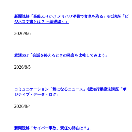
新聞読解「高級ふりかけ メリハリ消費で食卓を彩る」/PC講座「ビ
ジネス文書とは？ ～基礎編～」
2026/8/6
就活SST「会話を終えるときの発言を比較してみよう」
2026/8/5
コミュニケーション「気になるニュース」/認知行動療法講座「ポ
ジティブ・データ・ログ」
2026/8/4
新聞読解「サイバー事故、責任の所在は？」