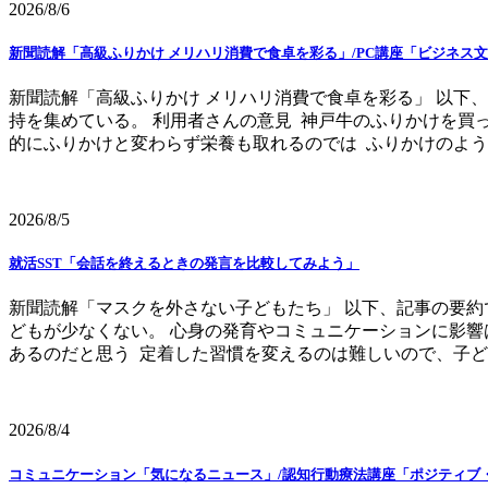
2026/8/6
新聞読解「高級ふりかけ メリハリ消費で食卓を彩る」/PC講座「ビジネス文
新聞読解「高級ふりかけ メリハリ消費で食卓を彩る」 以下
持を集めている。 利用者さんの意見 神戸牛のふりかけを買
的にふりかけと変わらず栄養も取れるのでは ふりかけのように
2026/8/5
就活SST「会話を終えるときの発言を比較してみよう」
新聞読解「マスクを外さない子どもたち」 以下、記事の要約
どもが少なくない。 心身の発育やコミュニケーションに影響
あるのだと思う 定着した習慣を変えるのは難しいので、子ども
2026/8/4
コミュニケーション「気になるニュース」/認知行動療法講座「ポジティブ