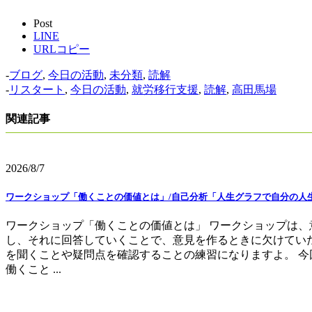
Post
LINE
URLコピー
-
ブログ
,
今日の活動
,
未分類
,
読解
-
リスタート
,
今日の活動
,
就労移行支援
,
読解
,
高田馬場
関連記事
2026/8/7
ワークショップ「働くことの価値とは」/自己分析「人生グラフで自分の人
ワークショップ「働くことの価値とは」 ワークショップは、
し、それに回答していくことで、意見を作るときに欠けてい
を聞くことや疑問点を確認することの練習になりますよ。 今
働くこと ...