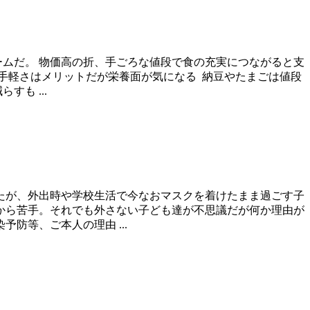
ームだ。 物価高の折、手ごろな値段で食の充実につながると支
手軽さはメリットだが栄養面が気になる 納豆やたまごは値段
も ...
ったが、外出時や学校生活で今なおマスクを着けたまま過ごす子
るから苦手。それでも外さない子ども達が不思議だが何か理由が
防等、ご本人の理由 ...