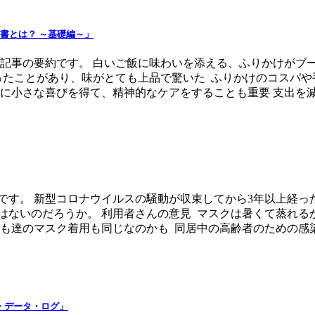
書とは？ ～基礎編～」
、記事の要約です。 白いご飯に味わいを添える、ふりかけがブ
ったことがあり、味がとても上品で驚いた ふりかけのコスパや
小さな喜びを得て、精神的なケアをすることも重要 支出を減らす
です。 新型コロナウイルスの騒動が収束してから3年以上経
はないのだろうか。 利用者さんの意見 マスクは暑くて蒸れ
達のマスク着用も同じなのかも 同居中の高齢者のための感染予
・データ・ログ」