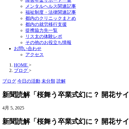
障害年金サポート一覧
メンタルヘルス関連記事
福祉制度・法律関連記事
都内のクリニックまとめ
都内の就労移行支援
提携協力先一覧
リス太の体験レポ
その他のお役立ち情報
お問い合わせ
アクセス
HOME
>
ブログ
>
ブログ
今日の活動
未分類
読解
新聞読解「桜舞う卒業式幻に？ 開花サ
4月 5, 2025
新聞読解「桜舞う卒業式幻に？ 開花サ