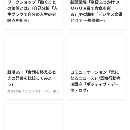
ワークショップ「働くこと
新聞読解「高級ふりかけ メ
の価値とは」/自己分析「人
リハリ消費で食卓を彩
生グラフで自分の人生の分
る」/PC講座「ビジネス文書
岐点を知る」
とは？ ～基礎編～」
ワークショップ「働くことの価値
新聞読解「高級ふりかけ メリハ
とは」 ワークショップは、意見
リ消費で食卓を彩る」 以下、記
に対して質問をすることにクロー
事の要約です。 白いご飯に味わ
ズアップした訓練になっていま
いを添える、ふりかけがブーム
す。 発表者の発表に対して他の
だ。 物価高の折、手ごろな値段
利用者さんが質問をし、それに回
で食の充実につながると支持を集
2026/8/5
2026/8/4
答していくことで、意見を作ると
めている。 利用者さんの意見 神
きに欠けていた視点を見つけた
戸牛のふりかけを買ったことがあ
就活SST「会話を終えると
コミュニケーション「気に
り、改善点を見つけていくことが
り、味がとても上品で驚いた ふ
きの発言を比較してみよ
なるニュース」/認知行動療
できます。 また、質問を考えな
りかけのコスパや手軽さはメリッ
う」
法講座「ポジティブ・デー
がら他の人の発表を聴くこと自体
トだが栄養面が気になる 納豆や
タ・ログ」
も、話を聞くことや疑問点を確認
たまごは値段的にふりかけと変わ
新聞読解「マスクを外さない子ど
することの練習になりますよ。
らず栄養も取れるのでは ふりか
もたち」 以下、記事の要約で
コミュニケーション「気になるニ
今回のテーマは「働くことの価値
けのように小さな喜びを得て、精
す。 新型コロナウイルスの騒動
ュース」 火曜日のコミュニケー
とは」です。 働くことの価値と
神的なケアをすることも重要 支
が収束してから3年以上経った
ションプログラムでは、主として
はなんなのでしょうか。 もちろ
出を減らすも ...
が、外出時や学校生活で今なおマ
「雑談」にフォーカスした練習を
ん、お金を稼ぐことも重要な働く
スクを着けたまま過ごす子どもが
行っています。 働いていく中で必
こと ...
少なくない。 心身の発育やコミ
要なコミュニケーション能力は、