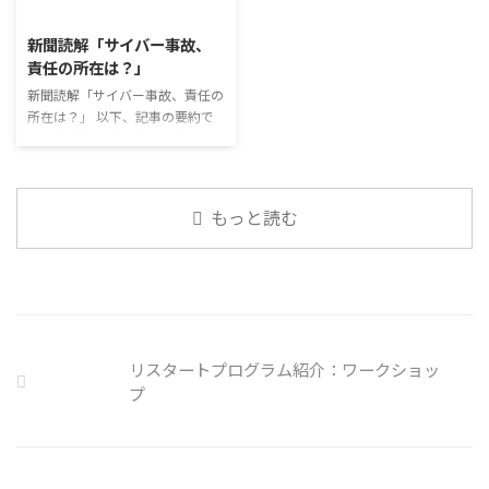
2026/8/3
ュニケーションに影響はないのだ
必ずしも業務上の会話だけという
ろうか。 利用者さんの意見 マス
わけではありません。 雑談によ
新聞読解「サイバー事故、
クは暑くて蒸れるから苦手。それ
ってお互いのことを知っていき、
責任の所在は？」
でも外さない子ども達が不思議だ
関係を築いていくことで、働きや
が何か理由があるのだと思う 定
新聞読解「サイバー事故、責任の
すい環境を整えていくことができ
着した習慣を変えるのは難しいの
所在は？」 以下、記事の要約で
るのです。 今回のテーマは「気
で、子ども達のマスク着用も同じ
す。 仕事中の小さなミスでサイ
になっているニュース」です。 最
なのかも 同居中の高齢者のため
バー事故が起きるケースは少なく
近の気になっているニュースにつ
の感染予防等、ご本人の理由 ...
ない。 調査によると約半数の国
いて発表して頂きました。 色々
内企業で事故が起きた際、従業員
なニュースについて興味を持って
もっと読む
側に懲戒処分を行っている。 利
いると雑談しやすいですよね ...
用者さんの意見 サイバー事故は
手口も巧妙化しており、判断が難
しい。個人に責任を負わせるのは
理不尽 サイバーセキュリティ専
門の社員を雇う、講習を行う等、
企業側での対策は必須 報告経路
リスタートプログラム紹介：ワークショッ
や対処法を予め社内に周知してお
プ
く必要がある 偶然、抱えている
トラブル案件 ...