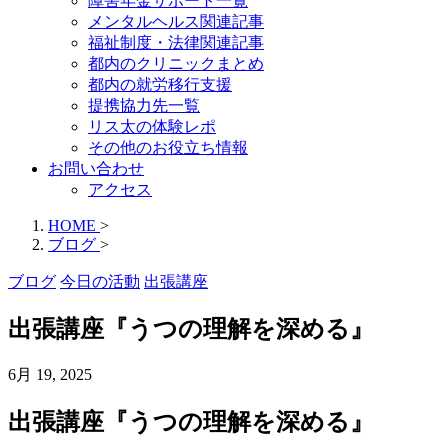
障害年金サポート一覧
メンタルヘルス関連記事
福祉制度・法律関連記事
都内のクリニックまとめ
都内の就労移行支援
提携協力先一覧
リス太の体験レポ
その他のお役立ち情報
お問い合わせ
アクセス
HOME
>
ブログ
>
ブログ
今日の活動
出張講座
出張講座『うつの理解を深める』
6月 19, 2025
出張講座『
うつの理解を深める
』