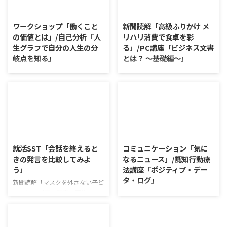
2026/8/7
2026/8/6
ワークショップ「働くこと
新聞読解「高級ふりかけ メ
の価値とは」/自己分析「人
リハリ消費で食卓を彩
生グラフで自分の人生の分
る」/PC講座「ビジネス文書
岐点を知る」
とは？ ～基礎編～」
ワークショップ「働くことの価値
新聞読解「高級ふりかけ メリハ
とは」 ワークショップは、意見
リ消費で食卓を彩る」 以下、記
に対して質問をすることにクロー
事の要約です。 白いご飯に味わ
ズアップした訓練になっていま
いを添える、ふりかけがブーム
す。 発表者の発表に対して他の
だ。 物価高の折、手ごろな値段
利用者さんが質問をし、それに回
で食の充実につながると支持を集
2026/8/5
2026/8/4
答していくことで、意見を作ると
めている。 利用者さんの意見 神
きに欠けていた視点を見つけた
戸牛のふりかけを買ったことがあ
就活SST「会話を終えると
コミュニケーション「気に
り、改善点を見つけていくことが
り、味がとても上品で驚いた ふ
きの発言を比較してみよ
なるニュース」/認知行動療
できます。 また、質問を考えな
りかけのコスパや手軽さはメリッ
う」
法講座「ポジティブ・デー
がら他の人の発表を聴くこと自体
トだが栄養面が気になる 納豆や
タ・ログ」
も、話を聞くことや疑問点を確認
たまごは値段的にふりかけと変わ
新聞読解「マスクを外さない子ど
することの練習になりますよ。
らず栄養も取れるのでは ふりか
もたち」 以下、記事の要約で
コミュニケーション「気になるニ
今回のテーマは「働くことの価値
けのように小さな喜びを得て、精
す。 新型コロナウイルスの騒動
ュース」 火曜日のコミュニケー
とは」です。 働くことの価値と
神的なケアをすることも重要 支
が収束してから3年以上経った
ションプログラムでは、主として
はなんなのでしょうか。 もちろ
出を減らすも ...
が、外出時や学校生活で今なおマ
「雑談」にフォーカスした練習を