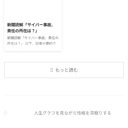
ん、お金を稼ぐことも重要な働く
スクを着けたまま過ごす子どもが
行っています。 働いていく中で必
こと ...
少なくない。 心身の発育やコミ
要なコミュニケーション能力は、
2026/8/3
ュニケーションに影響はないのだ
必ずしも業務上の会話だけという
ろうか。 利用者さんの意見 マス
わけではありません。 雑談によ
新聞読解「サイバー事故、
クは暑くて蒸れるから苦手。それ
ってお互いのことを知っていき、
責任の所在は？」
でも外さない子ども達が不思議だ
関係を築いていくことで、働きや
が何か理由があるのだと思う 定
新聞読解「サイバー事故、責任の
すい環境を整えていくことができ
着した習慣を変えるのは難しいの
所在は？」 以下、記事の要約で
るのです。 今回のテーマは「気
で、子ども達のマスク着用も同じ
す。 仕事中の小さなミスでサイ
になっているニュース」です。 最
なのかも 同居中の高齢者のため
バー事故が起きるケースは少なく
近の気になっているニュースにつ
の感染予防等、ご本人の理由 ...
ない。 調査によると約半数の国
いて発表して頂きました。 色々
内企業で事故が起きた際、従業員
なニュースについて興味を持って
もっと読む
側に懲戒処分を行っている。 利
いると雑談しやすいですよね ...
用者さんの意見 サイバー事故は
手口も巧妙化しており、判断が難
しい。個人に責任を負わせるのは
理不尽 サイバーセキュリティ専
門の社員を雇う、講習を行う等、
企業側での対策は必須 報告経路
や対処法を予め社内に周知してお
人生グラフを見ながら性格を深掘りする
く必要がある 偶然、抱えている
トラブル案件 ...