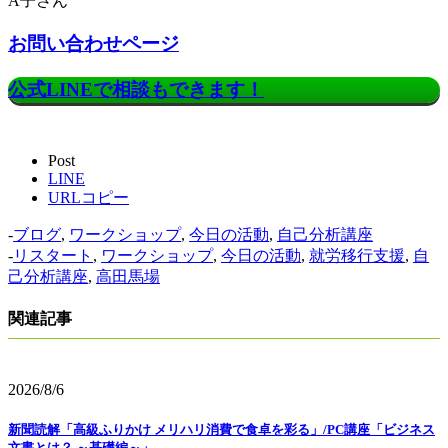
A子さん
お問い合わせページ
公式LINEで相談もできます！
Post
LINE
URLコピー
-
ブログ
,
ワークショップ
,
今日の活動
,
自己分析講座
-
リスタート
,
ワークショップ
,
今日の活動
,
就労移行支援
,
自
己分析講座
,
高田馬場
関連記事
2026/8/6
新聞読解「高級ふりかけ メリハリ消費で食卓を彩る」/PC講座「ビジネス
文書とは？ ～基礎編～」