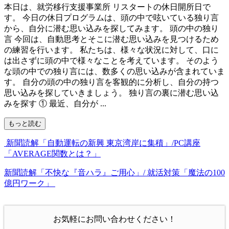
本日は、就労移行支援事業所 リスタートの休日開所日で
す。 今日の休日プログラムは、頭の中で呟いている独り言
から、自分に潜む思い込みを探してみます。 頭の中の独り
言 今回は、自動思考とそこに潜む思い込みを見つけるため
の練習を行います。 私たちは、様々な状況に対して、口に
は出さずに頭の中で様々なことを考えています。 そのよう
な頭の中での独り言には、数多くの思い込みが含まれていま
す。 自分の頭の中の独り言を客観的に分析し、自分の持つ
思い込みを探していきましょう。 独り言の裏に潜む思い込
みを探す ① 最近、自分が ...
もっと読む
新聞読解「自動運転の新興 東京湾岸に集積」/PC講座
「AVERAGE関数とは？」
新聞読解「不快な『音ハラ』ご用心」/ 就活対策「魔法の100
億円ワーク」
お気軽にお問い合わせください！