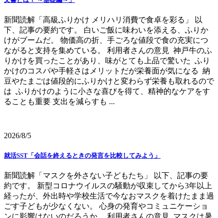
新聞読解「高級ふりかけ メリハリ消費で食卓を彩る」 以
下、記事の要約です。 白いご飯に味わいを添える、ふりか
けがブームだ。 物価高の折、手ごろな値段で食の充実につ
ながると支持を集めている。 利用者さんの意見 神戸牛のふ
りかけを買ったことがあり、味がとても上品で驚いた ふり
かけのコスパや手軽さはメリットだが栄養面が気になる 納
豆やたまごは値段的にふりかけと変わらず栄養も取れるので
は ふりかけのように小さな喜びを得て、精神的なケアをす
ることも重要 支出を減らすも ...
2026/8/5
就活SST「会話を終えるときの発言を比較してみよう」
新聞読解「マスクを外さない子どもたち」 以下、記事の要
約です。 新型コロナウイルスの騒動が収束してから3年以上
経ったが、外出時や学校生活で今なおマスクを着けたまま過
ごす子どもが少なくない。 心身の発育やコミュニケーショ
ンに影響はないのだろうか。 利用者さんの意見 マスクは暑