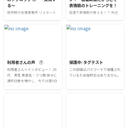
族に不幸があった時 リス太君。
スタグラムで投稿している。 こ
る～
表情筋のトレーニングを！
今朝なんだけど、Ｗ先輩のお母さ
のテーマについての利用者さんの
まが亡くなったって電話があった
意見 定年後の生きがいとして良
就労移行支援事業所 リスタート
自粛で表情筋が衰える！？ 外出
らしいんだ。 えっ、それはお悔
い。 高齢者の7割がSNSを活用し
では、毎週月曜日にワークショッ
自粛が長引いていますね。 ずっ
やみ申し上げます…。 それで、
ているのに驚き。 1万円で学習で
プを、火曜日にはコミュニケーシ
と在宅勤務、とくに一人暮らしだ
同僚のＮ君が係長に報告するため
きるなら利用したい。 認知症な
ョンプログラムをやっています。
と、ずっと無表情。 これでは表
...
どの予防になりそう。 ...
これらは、社会で生きていく上で
情筋が衰えて、自粛明けに「老け
避けて通れない「対人関係」を円
た？」と言われてしまうかもしれ
滑にするため、「コミュニケーシ
ません！ 表情で印象が変わ
2020/4/16
2019/9/12
ョンに慣れる」ことを目的とした
る！！「メラビアンの法則」 そ
プログラムです。 ここでは、良
んなに表情筋って大事？ と思う
利用者さんの声 ⑦
保護中: タグテスト
好な人間関係を築いていくために
人もいるかもしれません。 ここ
利用者さんへインタビュー！ 20
この投稿はパスワードで保護され
気を付けたいコミュニケーション
でリスタートではおなじみ、メラ
代 男性 疾患名：うつ病 徐々に
ているため抜粋文はありません。
のテクニックを紹介していきま
ビアンの法則をおさらいしましょ
通所日数を増やし、今では週5日
す。 質問する 相手の話に興味を
う。 メラビアンの法則とは「言
実習に参加し、成果をあげられて
持っているということを示すた
語情報は7％、聴覚情報が38％、
います！ 通所のきっかけ Q.さっ
め、話を「聴く」ためのテクニッ
視覚情報が55％」というもの。
そく質問させていただきます！
クを紹介してきました。 今回か
これは、会話をしていても、実際
まず、リスタートに入ったきっか
らは、相手に「質問する」こと ...
の会話の内容よりも、視覚情報の
けを教えてください。 A.何度か見
...
学に行ったのですが、見学した時
の雰囲気がとてもよく、自分にあ
2019/4/15
2018/8/2
っているのではないかと思い、リ