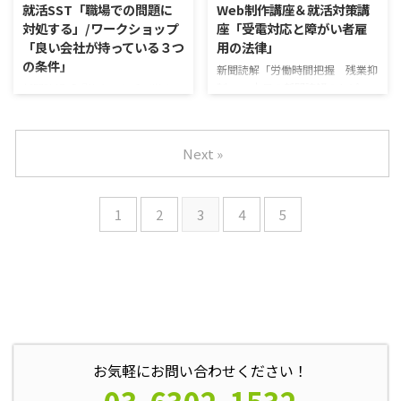
就活SST「職場での問題に
Web制作講座＆就活対策講
スタートに通っています。 リスタ
対処する」/ワークショップ
座「受電対応と障がい者雇
ートの雰囲気 Q.ありがとうござ
「良い会社が持っている３つ
用の法律」
います。それでは事業所の雰囲気
の条件」
について教えてください。 A.利用
新聞読解「労働時間把握 残業抑
者全員でみんなで支え合うという
制へ」 本日の新聞読解のトピッ
新聞読解「『熱血』を呼び覚ま
気持ちが強 ...
クは、「労働時間把握 残業抑制
せ 働き方進化論」 以下、記事
へ」についてでした。 以下、記
の要約です。 会社の「当たり
事の要約です。 厚生労働省は
前」を捨てて若手の目線で眺めれ
Next »
2019年4月から管理職の労働時間
ば、全く違った風景が浮かんでく
を把握するよう企業に義務付け
る。 南青山から渋谷に本社を移
る。対象は約140万人。いまは一
すある会社では20～30代を中心
1
2
3
4
5
般の労働者だけを義務付けてい
にしており、「新しいことに挑む
る。 管理職は経営者と一体的な
風土に帰る」と意欲を燃やす。
立場として時間規制の対象外だ
グループ会社の人の交流の場とな
が、働き方の実態は一般労働者と
るフリースペースをつくったり、
変わらない例もある。 雇用者全
ビジネスカジュアルを積極的に取
体の労働時間管理を厳しくするこ
り入れている。 人材会社の調査
とで長時間労働を減らす狙いだ。
によると、入社1年目だと「主体
残業抑制へ140万人対象。企業は
的にキャリアを形成したい」人は
タイムカードやパソコンなどを ...
71％だが、7年目だと62％とな
お気軽にお問い合わせください！
る。 つまり、会社に長く居るほ
...