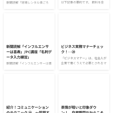
以下記事の要約です。 飲料を全
新聞読解「球場レンタル値ごろ
て100円以下の価格で販売する
感」 以下記事の要約です。 プロ
「格安自販機」が消えつつある。
野球のシーズンが開幕し、全国各
物価高の影響で格安自販機大手が
地で熱戦が繰り広げられている。
今春、値上げに踏み切った。 格
憧れの選手と同じ舞台に立ちた
安自販機の歴史をひもとくと日本
い、という願いをかなえてくれる
のバブル崩壊の歴史とも重なる。
のが球場のレンタルサービスだ。
2022/11/10
2021/3/22
格安自販機の"絶版"は日本のデフ
時期や時間帯によっては、意外に
レ時代終結の象徴とも言えそう
手ごろな料金で借りられる場合も
新聞読解「インフルエンサ
ビジネス実務マナーチェッ
だ。 このテーマについての利用
ある。 このテーマについての利
ーは喜寿」/PC講座「名刺デ
ク！…⑳
者さんの意見 100円飲料のみの自
用者さんの意見 球場の予約が大
ータ入力練習」
販機はめっきり見なくなった。
変そう 金額が思ったより安かっ
「ビジネスマナー」は、社会人が
スーパーなどで格安で販売されて
た 運動会などで使用したい 双方
企業で働くうえで必要とされるマ
新聞読解「インフルエンサーは喜
いるものを買う機会の方が多い
にとってうれしい 今後も利用者
ナーの総称。 相手に対して「不
寿」 以下、記事の要約です。
炭酸飲料だけ抜きんでて値上げ幅
が支払った金額以上の満足感が得
快な思いをさせない」「迷惑をか
「つまみ食いしたい」「本物だと
が大きいのが気にな ...
られそうですね！ 就活SST 前回
けない」ために必要不可欠なビジ
思った」。 今にも香りが漂って
は、相手をほめることの ...
ネスマナー。 あなたはどのくら
きそうなサイコロステーキの投稿
い知っていますか？ リス太くん
画像にSNSのフォロワーは驚く。
と一緒に「ビジネス実務マナーチ
大阪市の西滝一彦さんは「メガネ
2020/6/12
2020/5/2
ェック！」で問題を解きながら、
のおじいちゃん」のアカウント名
ビジネスマナーを身に着けていき
を使って、紙で作った「フェイク
紹介！コミュニケーション
表情が暗いと印象ダウ
ましょう！ ケース① 社員の家
フード」を写真共有アプリのイン
のテクニック ⑩ ～質問す
ン！ 自粛期間だからこそ