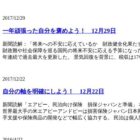
2017/12/29
一年頑張った自分を褒めよう！ 12月29日
新聞読解：「将来への不安に応えているか 財政健全化果たす
財政難や社会保障を巡る国民の将来不安に応える予算になったか
年連続で過去最大を更新した。 景気回復を背景に、税収は17年度
2017/12/22
自分の軸を明確にしよう！ 12月22日
新聞読解「エアビー、民泊向け保険 損保ジャパンと準備」 
世界最大手の米エアビーアンドビーは損害保険ジャパン日本興
手支援や保険商品の開発などで幅広く協力する。 民泊は個人間
2016/4/22