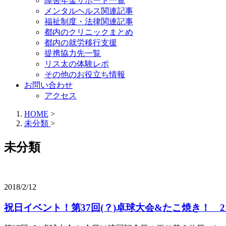
障害年金サポート一覧
メンタルヘルス関連記事
福祉制度・法律関連記事
都内のクリニックまとめ
都内の就労移行支援
提携協力先一覧
リス太の体験レポ
その他のお役立ち情報
お問い合わせ
アクセス
HOME
>
未分類
>
未分類
2018/2/12
祝日イベント！第37回(？)卓球大会&たこ焼き！ 2