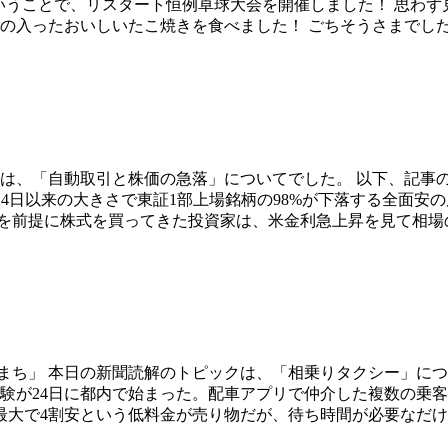
ということで、リスタート恒例卓球大会を開催しました！ 思わ
ビの入ったおいしいたこ焼きを食べました！ ごちそうさまでし
クは、「自動取引と株価の急落」についてでした。 以下、記事
6年6月24日以来の大きさで東証1部上場銘柄の98%が下落する全面
を前提に株式を買ってきた投資家は、米金利急上昇を見て相場の変
まち」 本日の新聞読解のトピックは、「相乗りタクシー」につ
験が24日に都内で始まった。配車アプリで仲介した複数の乗
最大で4割安という低料金が売り物だが、待ち時間が必要なだ