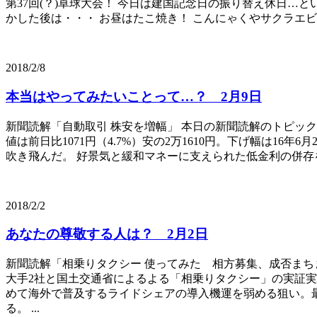
第37回(？)卓球大会！ 今日は建国記念日の振り替え休日…
かした後は・・・ お昼はたこ焼き！ こんにゃくやサクラエ
2018/2/8
本当はやってみたいことって…？ 2月9日
新聞読解「自動取引 株安を増幅」 本日の新聞読解のトピッ
値は前日比1071円（4.7%）安の2万1610円。下げ幅は1
吹き飛んだ。 好景気と緩和マネーに支えられた低金利の併存
2018/2/2
あなたの尊敬する人は？ 2月2日
新聞読解「相乗りタクシー 使ってみた 相方募集、成否まち
大手2社と国土交通省によるよる「相乗りタクシー」の実証実
めて海外で普及するライドシェアの導入機運を弱める狙い。
る。 ...