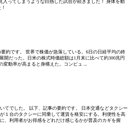
ず見入ってしまうような白熱した試合が続きました！ 身体を動
た！
の要約です。 世界で株価が急落している。6日の日経平均の終
安の展開だった。日米の株式時価総額は1月末に比べて約300兆円
動率が高まると身構えた。コンピュ ...
いてでした。 以下、記事の要約です。 日本交通などタクシー
客が１台のタクシーに同乗して運賃を格安にする。利便性を高
けに、利用者がお得感をどれだけ感じるかが普及のカギを握