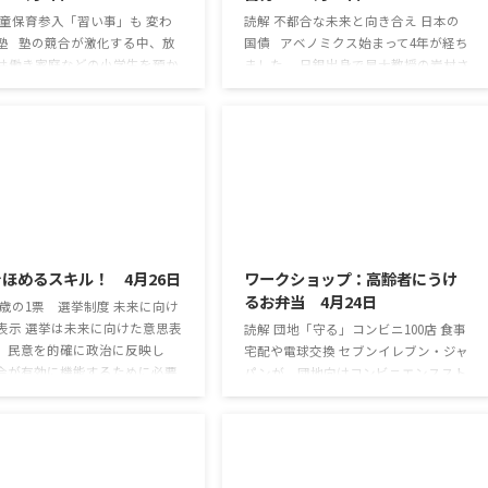
学童保育参入「習い事」も 変わ
読解 不都合な未来と向き合え 日本の
塾 塾の競合が激化する中、放
国債 アベノミクス始まって4年が経ち
共働き家庭などの小学生を預か
ました。 日銀出身で早大教授の岩村さ
保育に参入するケースが相次い
んは、講演会にてデフレ脱却策として
す。 3月下旬、さいたま市のＪ
財政拡張を説き、不意打ち的な物価上
駅近くのビルに入る学童保育施
昇が起きると警告しました。 岩村さん
レンジプラネット」では、 小学
がしたのは、大量の国債は元本を永遠
4年生約30人がそれぞれ算数や国
に償還せず利払いだけを行う「永久国
題集を広げ、スタッフから指導
債」として塩漬けし、その利払いは市
ていました。 この施設は、埼玉
場金利に連動させることで国債の価格
2017/4/26
2017/4/24
心に学習塾を展開する「国大グ
変動リスクから日銀の財務の健全性を
」が2年前から運営しています。
守る、というものです。 また、超大型
ほめるスキル！ 4月26日
ワークショップ：高齢者にうけ
フは学習塾で指導研修を受けて
の財政政策で「重力圏を脱出できるほ
るお弁当 4月24日
小学4年の女子児童は「わかり
どの高いインフレ」を起こせととのク
18歳の1票 選挙制度 未来に向け
ルーグマン ...
表示 選挙は未来に向けた意思表
読解 団地「守る」コンビニ100店 食事
。民意を的確に政治に反映し
宅配や電球交換 セブンイレブン・ジャ
会が有効に機能するために必要
パンが、団地向けコンビニエンススト
改革はなんでしょうか。 １つ
アを開発するそうです。 団地内に出店
方の意見反映です。地方は人口
して、買い物だけでなく、電球交換と
加速して、都市部との「1票の
いった身の回りの悩みに対処するサー
是正には限界があります。 ま
ビスも提供します。 団地は郊外に立地
区を進めればいいというもので
する例が多いため、買い物などに悩む