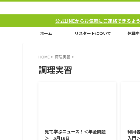
公式LINEからお気軽にご連絡できるようになり
ホーム
リスタートについて
休職中
HOME
>
調理実習
>
調理実習
2017/5/16
見て学ぶニュース！＜年金問題
利用
＞ 5月16日
入門＞