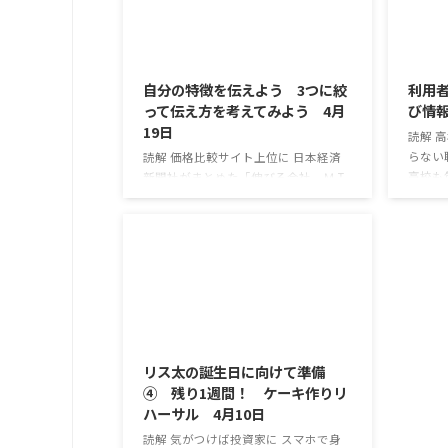
結果です。 即席麺の業界団体を通じ
もあり
て、国内の他メーカーにも減塩を求
も、少
2017/4/19
め、減塩ガイドラインを業界として定
ます。
めることも狙っています。 塩は味を構
る選挙
自分の特徴を伝えよう 3つに絞
利用
成するうえで重要な役割を果たしてお
ました
って伝え方を考えてみよう 4月
び情報
り、日清は他の減塩を ...
挙制度改
19日
読解 
らない
読解 価格比較サイト上位に 日本経済
高校も
新聞社がまとめた「伸びる会社 ＭＩ
生らが
ＤＤＬＥ200」の収益の伸びランキン
反応が
グで、価格比較サイト運営などのネッ
のイベ
ト関連企業が上位に来ました。 スマー
未来ハ
トフォンの普及に伴い発生する多様な
画に参
顧客ニーズに応え、着実に売上高や利
そのう
益を伸ばしています。 首位となってい
学生と
るのは、航空券の価格比較ができるサ
2017/4/10
北海道
イト「スカイチケット」を運営するア
です。
ドベンチャーです。 格安航空会社の増
リス太の誕生日に向けて準備
な金額
加で価格比較にこだわる顧客は増えて
④ 残り1週間！ ケーキ作りリ
三百万
おり、 海外の都市同士を結ぶ国際線も
ハーサル 4月10日
いるよ」
取り扱い、拡大するアジア城内の航空
需要を取り込みました。 ...
読解 気がつけば投資家に スマホで身