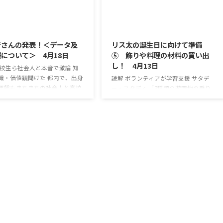
ません。人口が少ないところに
高齢者も増えていると言います。 食事
ないなりの要望、ニーズがあり
宅配などのサービスを充実すること
2017/4/18
2017/4/13
 こうした意見も政治に反映でき
で、生活インフラとして住民を支える
制度にすべきだとの意見もあり
ことが目的となっています。 都市再生
者さんの発表！＜データ及
リス太の誕生日に向けて準備
。 政治家には死活問題となる選
機構子会社で団地の管理事業を手掛け
について＞ 4月18日
⑤ 飾りや料理の材料の買い出
革なので、第三者 ...
る日本総合住生活と提携し、全国で
し！ 4月13日
100店規模の出店を目 ...
高校生ら社会人と本音で激論 知
職・価値観聞けた 都内で、出身
読解 ボランティアが学習支援 サタデ
年齢もまちまちの社会人と高校
ー・スタディ 「3種類の遊園地の乗り
ガチで話し合うと、どんな化学
物券があります。1枚100円、11枚つづ
起きるのか、というコンセプト
り1000円、乗り放題券1500円。15回分
ントが開かれました。 この「近
の料金が一番安くなる組み合わせ
イスクール」と名付けられた企
は？」。 プリントの問題を前に、児童
加した生徒・学生は50人おり、
たちが考え込みます。横で見守るのは
ち約7割は高校生で、残りは中
教諭のほか、学習支援ボランティアに
大学生や院生でした。中には、
登録している大学生や町職員、元教員
や九州からの参加者もいたそう
ら約20人です。 1問ごとに、どうして
 学生が「農業を始めるのに必要
その答えになったか児童に説明を促
」を聞けば農場経営者が「僕は
し、理解を深めさせています。 今年1
円で始めた。1千万円の先輩も
～3月の月1回、土曜日に5、6年生の希
などと答えたたり ...
望者を対象に開かれた勉強会「サタデ
ー・スタ ...