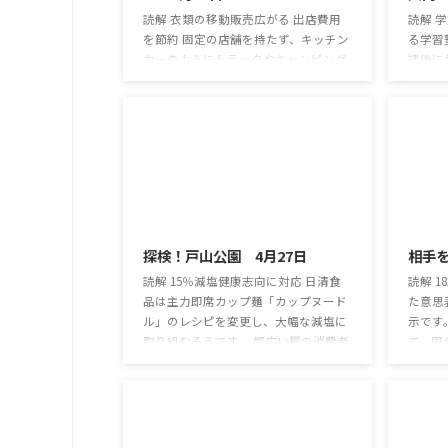
読解 衣類の移動販売広がる 出店費用
読解 
を節約 固定の店舗を持たず、キッチン
る学習
カーのようにトラックやキャンピング
課後に
カーで営業する衣類の移動販売が人気
る学童
を集めています。 子育てをしながら働
でいま
く女性など、遠出をしづらい人のニー
Ｒ浦和
ズにも応えているようです。 滋賀県東
設「オ
近江市で、市内の空き地を拠点に3ｔ
生1～
トラックの店舗で移動販売をしている
語の問
「ビビッド」という店では、 デニムシ
を受け
2017/4/27
ャツやリボンがついたワンピースなど
県を中
約100着の衣類や、バッグやがま口と
ループ
探検！戸山公園 4月27日
相手を
いった地元の主婦手作りの小物類を販
スタッ
売しており、 カーテンで仕切られた試
おり、
読解 15％減塩健康志向に対応 日清食
読解 
着スペースもあります ...
やす ...
品は主力即席カップ麺「カップヌード
た意思
ル」のレシピを変更し、大幅な減塩に
示です
取り組むそうです。 幅広い層の消費者
て、国
の間で健康志向が高まっていることに
な制度
対応し、2020年までに、現在より15％
は、地
の減塩を目指します。 国内で高齢化が
減少が
進展することを見据えて、食品の減塩
格差」
を求める声は一段と強まると判断した
た、合