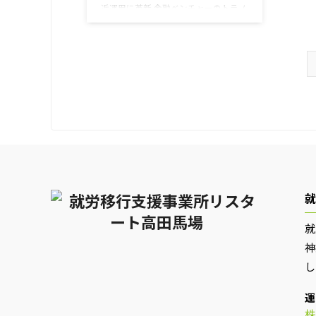
近運用に革新 金融ベンチャーのトラノ
テックは日本発の新しい投資サービス
では、スマートフォンのアプリを使っ
てクレジットカードや電子マネーの利
用状況を把握します。 いつものように
朝の通勤でカードをかざして改札口を
出た際に、数十円ほどの「おつり」が
自動的に投資に振り向けられるなど、
「おつり」になったはずの部分を計算
し、その合計額で毎月、世界の株式な
どで運用する投資信託を買い付けると
いう仕組みです。 これにより、日々の
買い物などを通じて、「気がつけば投
資家」になっていくことが ...
就
就
神
し
運
株