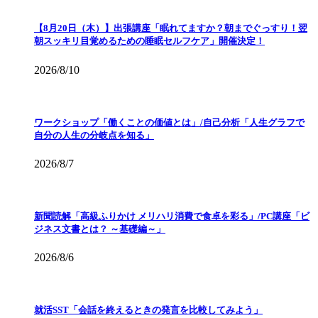
【8月20日（木）】出張講座「眠れてますか？朝までぐっすり！翌
朝スッキリ目覚めるための睡眠セルフケア」開催決定！
2026/8/10
ワークショップ「働くことの価値とは」/自己分析「人生グラフで
自分の人生の分岐点を知る」
2026/8/7
新聞読解「高級ふりかけ メリハリ消費で食卓を彩る」/PC講座「ビ
ジネス文書とは？ ～基礎編～」
2026/8/6
就活SST「会話を終えるときの発言を比較してみよう」