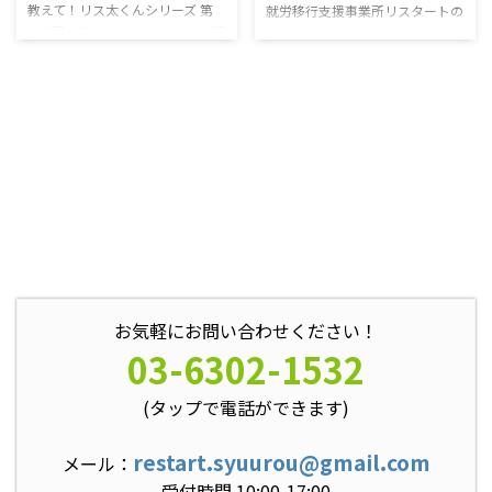
教えて！リス太くんシリーズ 第
就労移行支援事業所リスタートの
139回 教えて！リス太くん 生活
教えて！リス太くんシリーズ 第
保護の受給額は、様々な条件で決
138回 教えて！リス太くん 久し
まるんだ！ 生活保護受給の仕組
ぶりの教えて！リス太くん 今日
み 生活保護は、8種類の扶助とそ
は生活保護について見て行くよ！
の他いくつかの加算によって構成
生活保護ってそもそもどんなも
されています。 その中で主要と
の？ 日本国憲法の第25条では、
なるものが「生活扶助」と「住宅
「すべての国民は、健康で文化的
扶助」で、合わせて「最低生活
な最低限度の生活を営む権利を有
費」と呼ばれます。 生活扶助 生
する」 「国は、全ての生活部面
活扶助は、食費や衣料費、水道光
について、社会福祉、社会保障及
熱などの生活に欠かせない諸々の
び公衆衛生の向上及び増進に努め
費用に充てられるものです。 第
なければならない」 と規定され
一類と第二類に分かれており、そ
ています。 しかし、人が暮らし
れぞれ以下のように決められてい
ていく中で、家庭の事情や病気な
お気軽にお問い合わせください！
ます。 第一類：食費や被 ...
どの理由により、生活が困難にな
03-6302-1532
ってしまうことがあります ...
(タップで電話ができます)
restart.syuurou@gmail.com
メール：
受付時間 10:00-17:00