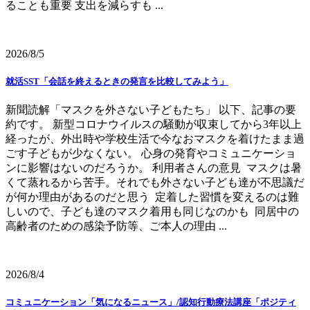
ることも重要 支出を減らすも ...
2026/8/5
就活SST「会話を終えるときの発言を比較してみよう」
新聞読解「マスクを外さない子どもたち」 以下、記事の要
約です。 新型コロナウイルスの騒動が収束してから3年以上
経ったが、外出時や学校生活で今なおマスクを着けたまま過
ごす子どもが少なくない。 心身の発育やコミュニケーショ
ンに影響はないのだろうか。 利用者さんの意見 マスクは暑
くて蒸れるから苦手。それでも外さない子ども達が不思議だ
が何か理由があるのだと思う 定着した習慣を変えるのは難
しいので、子ども達のマスク着用も同じなのかも 同居中の
高齢者のための感染予防等、ご本人の理由 ...
2026/8/4
コミュニケーション「気になるニュース」/認知行動療法講座「ポジティ