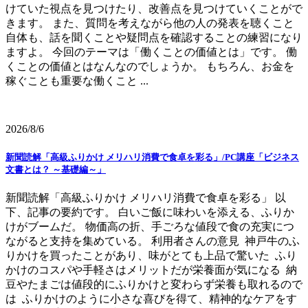
けていた視点を見つけたり、改善点を見つけていくことがで
きます。 また、質問を考えながら他の人の発表を聴くこと
自体も、話を聞くことや疑問点を確認することの練習になり
ますよ。 今回のテーマは「働くことの価値とは」です。 働
くことの価値とはなんなのでしょうか。 もちろん、お金を
稼ぐことも重要な働くこと ...
2026/8/6
新聞読解「高級ふりかけ メリハリ消費で食卓を彩る」/PC講座「ビジネス
文書とは？ ～基礎編～」
新聞読解「高級ふりかけ メリハリ消費で食卓を彩る」 以
下、記事の要約です。 白いご飯に味わいを添える、ふりか
けがブームだ。 物価高の折、手ごろな値段で食の充実につ
ながると支持を集めている。 利用者さんの意見 神戸牛のふ
りかけを買ったことがあり、味がとても上品で驚いた ふり
かけのコスパや手軽さはメリットだが栄養面が気になる 納
豆やたまごは値段的にふりかけと変わらず栄養も取れるので
は ふりかけのように小さな喜びを得て、精神的なケアをす