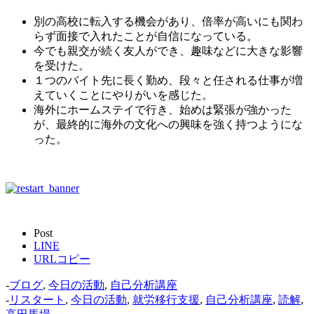
別の高校に転入する機会があり、倍率が高いにも関わ
らず面接で入れたことが自信になっている。
今でも親交が続く友人ができ、趣味などに大きな影響
を受けた。
１つのバイト先に長く勤め、段々と任される仕事が増
えていくことにやりがいを感じた。
海外にホームステイで行き、始めは緊張が強かった
が、最終的に海外の文化への興味を強く持つようにな
った。
Post
LINE
URLコピー
-
ブログ
,
今日の活動
,
自己分析講座
-
リスタート
,
今日の活動
,
就労移行支援
,
自己分析講座
,
読解
,