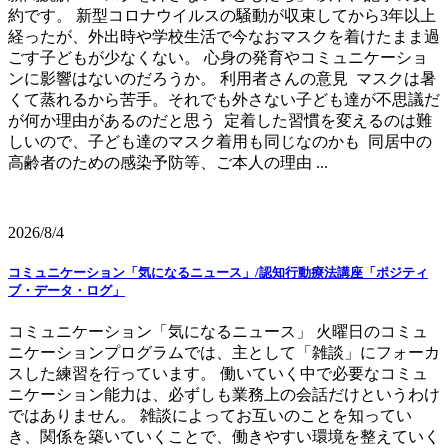
約です。 新型コロナウイルスの騒動が収束してから3年以上
経ったが、外出時や学校生活で今なおマスクを着けたまま過
ごす子どもが少なくない。 心身の発育やコミュニケーショ
ンに影響はないのだろうか。 利用者さんの意見 マスクは暑
くて蒸れるから苦手。それでも外さない子ども達が不思議だ
が何か理由があるのだと思う 定着した習慣を変えるのは難
しいので、子ども達のマスク着用も同じなのかも 同居中の
高齢者のための感染予防等、ご本人の理由 ...
2026/8/4
コミュニケーション「気になるニュース」/認知行動療法講座「ポジティ
ブ・データ・ログ」
コミュニケーション「気になるニュース」 火曜日のコミュ
ニケーションプログラムでは、主として「雑談」にフォーカ
スした練習を行っています。 働いていく中で必要なコミュ
ニケーション能力は、必ずしも業務上の会話だけというわけ
ではありません。 雑談によってお互いのことを知ってい
き、関係を築いていくことで、働きやすい環境を整えていく