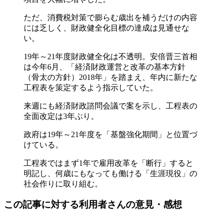
ただ、消費税対策で膨らむ歳出を補うだけの内容
には乏しく、財政健全化目標の達成は見通せな
い。
19年～21年度財政健全化は不透明。安倍晋三首相
は今年6月、「経済財政運営と改革の基本方針
（骨太の方針）2018年」を踏まえ、年内に新たな
工程表を策定するよう指示していた。
来週にも経済財政諮問会議で案を示し、工程表の
全面改定は3年ぶり。
政府は19年～21年度を「基盤強化期間」と位置づ
けている。
工程表ではまず1年で雇用改革を「断行」すると
明記し、何歳にもなっても働ける「生涯現役」の
社会作りに取り組む。
この記事に対する利用者さんの意見・感想