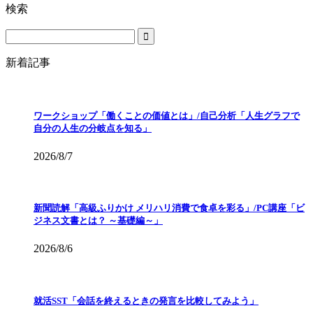
検索
新着記事
ワークショップ「働くことの価値とは」/自己分析「人生グラフで
自分の人生の分岐点を知る」
2026/8/7
新聞読解「高級ふりかけ メリハリ消費で食卓を彩る」/PC講座「ビ
ジネス文書とは？ ～基礎編～」
2026/8/6
就活SST「会話を終えるときの発言を比較してみよう」