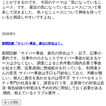
ことができるのです。 今回のテーマは「気になっているニ
ュース」です。 最近の気になっているニュースについて発
表して頂きました。 色々なニュースについて興味を持って
いると雑談しやすいですよね ...
2026/8/3
新聞読解「サイバー事故、責任の所在は？」
新聞読解「サイバー事故、責任の所在は？」 以下、記事の
要約です。 仕事中の小さなミスでサイバー事故が起きるケ
ースは少なくない。 調査によると約半数の国内企業で事故
が起きた際、従業員側に懲戒処分を行っている。 利用者さ
んの意見 サイバー事故は手口も巧妙化しており、判断が難
しい。個人に責任を負わせるのは理不尽 サイバーセキュリ
ティ専門の社員を雇う、講習を行う等、企業側での対策は必
須 報告経路や対処法を予め社内に周知しておく必要がある
偶然、抱えているトラブル案件 ...
もっと読む