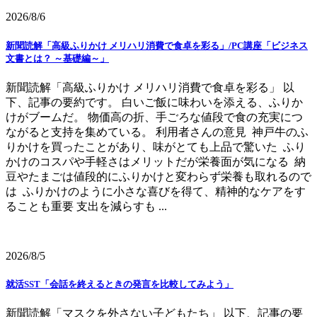
2026/8/6
新聞読解「高級ふりかけ メリハリ消費で食卓を彩る」/PC講座「ビジネス
文書とは？ ～基礎編～」
新聞読解「高級ふりかけ メリハリ消費で食卓を彩る」 以
下、記事の要約です。 白いご飯に味わいを添える、ふりか
けがブームだ。 物価高の折、手ごろな値段で食の充実につ
ながると支持を集めている。 利用者さんの意見 神戸牛のふ
りかけを買ったことがあり、味がとても上品で驚いた ふり
かけのコスパや手軽さはメリットだが栄養面が気になる 納
豆やたまごは値段的にふりかけと変わらず栄養も取れるので
は ふりかけのように小さな喜びを得て、精神的なケアをす
ることも重要 支出を減らすも ...
2026/8/5
就活SST「会話を終えるときの発言を比較してみよう」
新聞読解「マスクを外さない子どもたち」 以下、記事の要