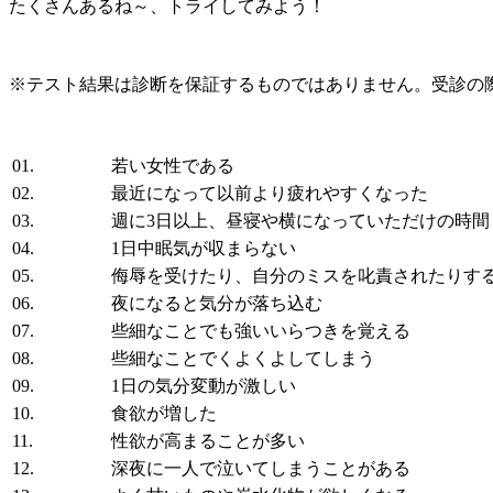
たくさんあるね～、トライしてみよう！
※テスト結果は診断を保証するものではありません。受診の
01.
若い女性である
02.
最近になって以前より疲れやすくなった
03.
週に3日以上、昼寝や横になっていただけの時間
04.
1日中眠気が収まらない
05.
侮辱を受けたり、自分のミスを叱責されたりす
06.
夜になると気分が落ち込む
07.
些細なことでも強いいらつきを覚える
08.
些細なことでくよくよしてしまう
09.
1日の気分変動が激しい
10.
食欲が増した
11.
性欲が高まることが多い
12.
深夜に一人で泣いてしまうことがある