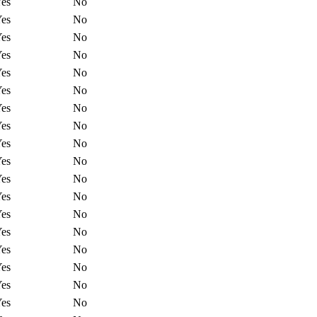
es
No
es
No
es
No
es
No
es
No
es
No
es
No
es
No
es
No
es
No
es
No
es
No
es
No
es
No
es
No
es
No
es
No
es
No