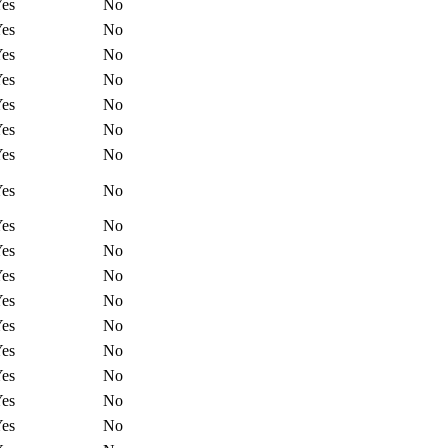
es
No
es
No
es
No
es
No
es
No
es
No
es
No
es
No
es
No
es
No
es
No
es
No
es
No
es
No
es
No
es
No
es
No