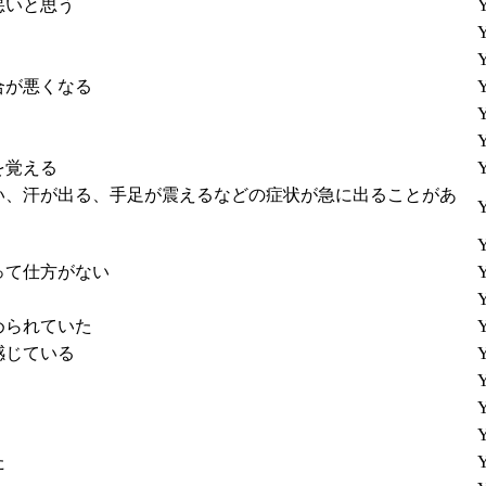
悪いと思う
Y
Y
Y
合が悪くなる
Y
Y
Y
を覚える
Y
い、汗が出る、手足が震えるなどの症状が急に出ることがあ
Y
Y
って仕方がない
Y
Y
められていた
Y
感じている
Y
Y
Y
Y
た
Y