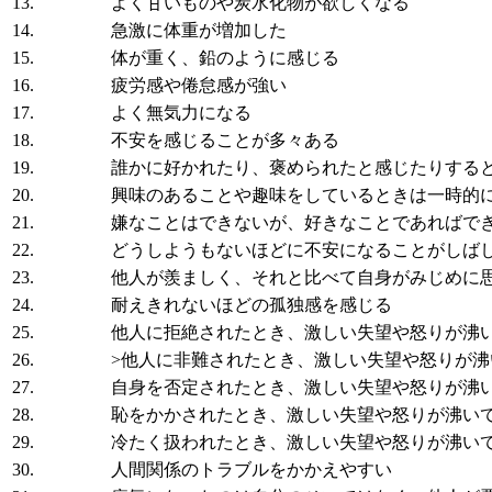
13.
よく甘いものや炭水化物が欲しくなる
14.
急激に体重が増加した
15.
体が重く、鉛のように感じる
16.
疲労感や倦怠感が強い
17.
よく無気力になる
18.
不安を感じることが多々ある
19.
誰かに好かれたり、褒められたと感じたりする
20.
興味のあることや趣味をしているときは一時的
21.
嫌なことはできないが、好きなことであればで
22.
どうしようもないほどに不安になることがしば
23.
他人が羨ましく、それと比べて自身がみじめに
24.
耐えきれないほどの孤独感を感じる
25.
他人に拒絶されたとき、激しい失望や怒りが沸
26.
>他人に非難されたとき、激しい失望や怒りが沸
27.
自身を否定されたとき、激しい失望や怒りが沸
28.
恥をかかされたとき、激しい失望や怒りが沸い
29.
冷たく扱われたとき、激しい失望や怒りが沸い
30.
人間関係のトラブルをかかえやすい