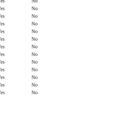
es
No
es
No
es
No
es
No
es
No
es
No
es
No
es
No
es
No
es
No
es
No
es
No
es
No