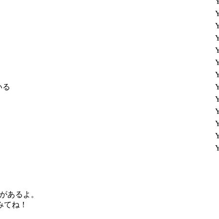
Y
Y
Y
Y
Y
Y
Y
いる
Y
Y
Y
Y
Y
Y
性があるよ。
みてね！