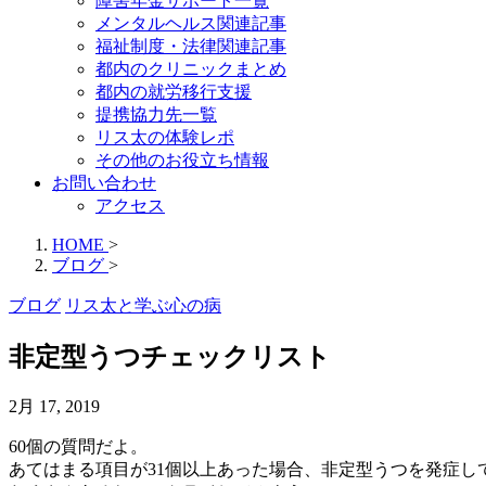
障害年金サポート一覧
メンタルヘルス関連記事
福祉制度・法律関連記事
都内のクリニックまとめ
都内の就労移行支援
提携協力先一覧
リス太の体験レポ
その他のお役立ち情報
お問い合わせ
アクセス
HOME
>
ブログ
>
ブログ
リス太と学ぶ心の病
非定型うつチェックリスト
2月 17, 2019
60個の質問だよ。
あてはまる項目が31個以上あった場合、非定型うつを発症し