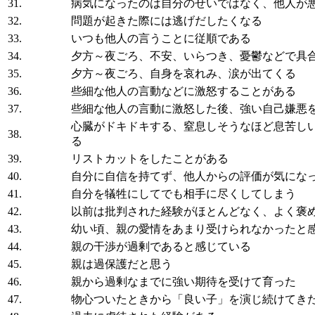
31.
病気になったのは自分のせいではなく、他人が
32.
問題が起きた際には逃げだしたくなる
33.
いつも他人の言うことに従順である
34.
夕方～夜ごろ、不安、いらつき、憂鬱などで具
35.
夕方～夜ごろ、自身を哀れみ、涙が出てくる
36.
些細な他人の言動などに激怒することがある
37.
些細な他人の言動に激怒した後、強い自己嫌悪
心臓がドキドキする、窒息しそうなほど息苦し
38.
る
39.
リストカットをしたことがある
40.
自分に自信を持てず、他人からの評価が気にな
41.
自分を犠牲にしてでも相手に尽くしてしまう
42.
以前は批判された経験がほとんどなく、よく褒
43.
幼い頃、親の愛情をあまり受けられなかったと
44.
親の干渉が過剰であると感じている
45.
親は過保護だと思う
46.
親から過剰なまでに強い期待を受けて育った
47.
物心ついたときから「良い子」を演じ続けてき