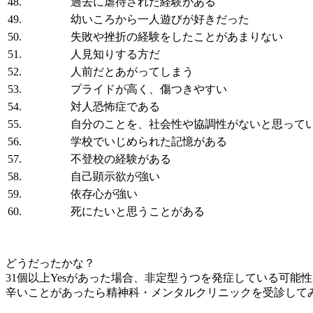
48.
過去に虐待された経験がある
49.
幼いころから一人遊びが好きだった
50.
失敗や挫折の経験をしたことがあまりない
51.
人見知りする方だ
52.
人前だとあがってしまう
53.
プライドが高く、傷つきやすい
54.
対人恐怖症である
55.
自分のことを、社会性や協調性がないと思って
56.
学校でいじめられた記憶がある
57.
不登校の経験がある
58.
自己顕示欲が強い
59.
依存心が強い
60.
死にたいと思うことがある
どうだったかな？
31個以上Yesがあった場合、非定型うつを発症している可能
辛いことがあったら精神科・メンタルクリニックを受診して