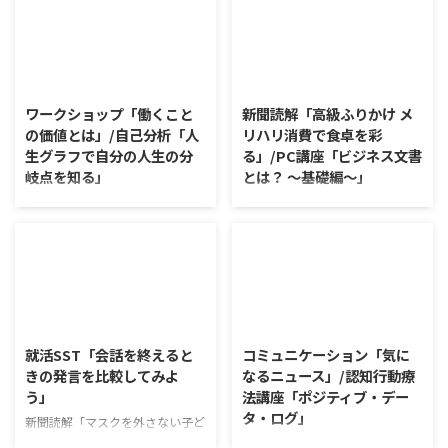
2026/8/7
2026/8/6
ワークショップ「働くこと
新聞読解「高級ふりかけ メ
の価値とは」/自己分析「人
リハリ消費で食卓を彩
生グラフで自分の人生の分
る」/PC講座「ビジネス文書
岐点を知る」
とは？ ～基礎編～」
ワークショップ「働くことの価値
新聞読解「高級ふりかけ メリハ
とは」 ワークショップは、意見
リ消費で食卓を彩る」 以下、記
に対して質問をすることにクロー
事の要約です。 白いご飯に味わ
ズアップした訓練になっていま
いを添える、ふりかけがブーム
す。 発表者の発表に対して他の
だ。 物価高の折、手ごろな値段
利用者さんが質問をし、それに回
で食の充実につながると支持を集
2026/8/5
2026/8/4
答していくことで、意見を作ると
めている。 利用者さんの意見 神
きに欠けていた視点を見つけた
戸牛のふりかけを買ったことがあ
就活SST「会話を終えると
コミュニケーション「気に
り、改善点を見つけていくことが
り、味がとても上品で驚いた ふ
きの発言を比較してみよ
なるニュース」/認知行動療
できます。 また、質問を考えな
りかけのコスパや手軽さはメリッ
う」
法講座「ポジティブ・デー
がら他の人の発表を聴くこと自体
トだが栄養面が気になる 納豆や
タ・ログ」
も、話を聞くことや疑問点を確認
たまごは値段的にふりかけと変わ
新聞読解「マスクを外さない子ど
することの練習になりますよ。
らず栄養も取れるのでは ふりか
もたち」 以下、記事の要約で
コミュニケーション「気になるニ