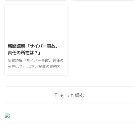
今回のテーマは「働くことの価値
けのように小さな喜びを得て、精
す。 新型コロナウイルスの騒動
ュース」 火曜日のコミュニケー
とは」です。 働くことの価値と
神的なケアをすることも重要 支
が収束してから3年以上経った
ションプログラムでは、主として
はなんなのでしょうか。 もちろ
出を減らすも ...
が、外出時や学校生活で今なおマ
「雑談」にフォーカスした練習を
ん、お金を稼ぐことも重要な働く
スクを着けたまま過ごす子どもが
行っています。 働いていく中で必
こと ...
少なくない。 心身の発育やコミ
要なコミュニケーション能力は、
2026/8/3
ュニケーションに影響はないのだ
必ずしも業務上の会話だけという
ろうか。 利用者さんの意見 マス
わけではありません。 雑談によ
新聞読解「サイバー事故、
クは暑くて蒸れるから苦手。それ
ってお互いのことを知っていき、
責任の所在は？」
でも外さない子ども達が不思議だ
関係を築いていくことで、働きや
が何か理由があるのだと思う 定
新聞読解「サイバー事故、責任の
すい環境を整えていくことができ
着した習慣を変えるのは難しいの
所在は？」 以下、記事の要約で
るのです。 今回のテーマは「気
で、子ども達のマスク着用も同じ
す。 仕事中の小さなミスでサイ
になっているニュース」です。 最
なのかも 同居中の高齢者のため
バー事故が起きるケースは少なく
近の気になっているニュースにつ
の感染予防等、ご本人の理由 ...
ない。 調査によると約半数の国
いて発表して頂きました。 色々
内企業で事故が起きた際、従業員
なニュースについて興味を持って
もっと読む
側に懲戒処分を行っている。 利
いると雑談しやすいですよね ...
用者さんの意見 サイバー事故は
手口も巧妙化しており、判断が難
しい。個人に責任を負わせるのは
理不尽 サイバーセキュリティ専
門の社員を雇う、講習を行う等、
企業側での対策は必須 報告経路