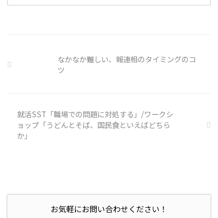
用者さんの意見 サイバー事故は
手口も巧妙化しており、判断が難
しい。個人に責任を負わせるのは
理不尽 サイバーセキュリティ専
門の社員を雇う、講習を行う等、
企業側での対策は必須 報告経路
なかなか難しい、報連相のタイミングのコ
や対処法を予め社内に周知してお
ツ
く必要がある 偶然、抱えている
トラブル案件 ...
就活SST「職場での問題に対処する」/ワークシ
ョップ「うどんとそば、国民食といえばどちら
か」
お気軽にお問い合わせください！