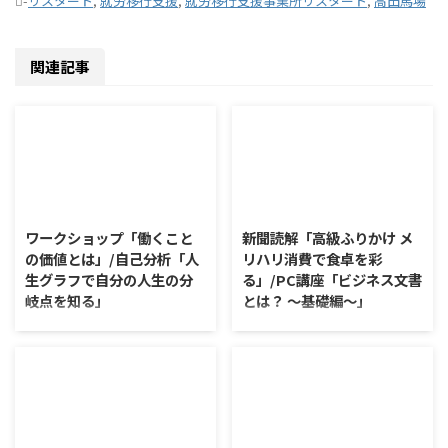
-
リスタート
,
就労移行支援
,
就労移行支援事業所リスタート
,
高田馬場
関連記事
2026/8/7
2026/8/6
ワークショップ「働くこと
新聞読解「高級ふりかけ メ
の価値とは」/自己分析「人
リハリ消費で食卓を彩
生グラフで自分の人生の分
る」/PC講座「ビジネス文書
岐点を知る」
とは？ ～基礎編～」
ワークショップ「働くことの価値
新聞読解「高級ふりかけ メリハ
とは」 ワークショップは、意見
リ消費で食卓を彩る」 以下、記
に対して質問をすることにクロー
事の要約です。 白いご飯に味わ
ズアップした訓練になっていま
いを添える、ふりかけがブーム
す。 発表者の発表に対して他の
だ。 物価高の折、手ごろな値段
利用者さんが質問をし、それに回
で食の充実につながると支持を集
2026/8/5
2026/8/4
答していくことで、意見を作ると
めている。 利用者さんの意見 神