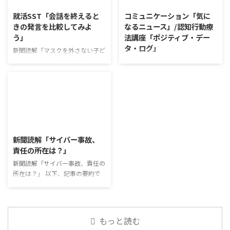
きに欠けていた視点を見つけた
戸牛のふりかけを買ったことがあ
就活SST「会話を終えると
コミュニケーション「気に
り、改善点を見つけていくことが
り、味がとても上品で驚いた ふ
きの発言を比較してみよ
なるニュース」/認知行動療
できます。 また、質問を考えな
りかけのコスパや手軽さはメリッ
う」
法講座「ポジティブ・デー
がら他の人の発表を聴くこと自体
トだが栄養面が気になる 納豆や
タ・ログ」
も、話を聞くことや疑問点を確認
たまごは値段的にふりかけと変わ
新聞読解「マスクを外さない子ど
することの練習になりますよ。
らず栄養も取れるのでは ふりか
もたち」 以下、記事の要約で
コミュニケーション「気になるニ
今回のテーマは「働くことの価値
けのように小さな喜びを得て、精
す。 新型コロナウイルスの騒動
ュース」 火曜日のコミュニケー
とは」です。 働くことの価値と
神的なケアをすることも重要 支
が収束してから3年以上経った
ションプログラムでは、主として
はなんなのでしょうか。 もちろ
出を減らすも ...
が、外出時や学校生活で今なおマ
「雑談」にフォーカスした練習を
ん、お金を稼ぐことも重要な働く
スクを着けたまま過ごす子どもが
行っています。 働いていく中で必
こと ...
少なくない。 心身の発育やコミ
要なコミュニケーション能力は、
2026/8/3
ュニケーションに影響はないのだ
必ずしも業務上の会話だけという
ろうか。 利用者さんの意見 マス
わけではありません。 雑談によ
新聞読解「サイバー事故、
クは暑くて蒸れるから苦手。それ
ってお互いのことを知っていき、
責任の所在は？」
でも外さない子ども達が不思議だ
関係を築いていくことで、働きや
が何か理由があるのだと思う 定
新聞読解「サイバー事故、責任の
すい環境を整えていくことができ
着した習慣を変えるのは難しいの
所在は？」 以下、記事の要約で
るのです。 今回のテーマは「気
で、子ども達のマスク着用も同じ
す。 仕事中の小さなミスでサイ
になっているニュース」です。 最
なのかも 同居中の高齢者のため
バー事故が起きるケースは少なく
近の気になっているニュースにつ
の感染予防等、ご本人の理由 ...
ない。 調査によると約半数の国
いて発表して頂きました。 色々
内企業で事故が起きた際、従業員
なニュースについて興味を持って
もっと読む
側に懲戒処分を行っている。 利
いると雑談しやすいですよね ...