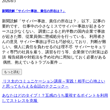
2026/8/3
新聞読解「サイバー事故、責任の所在は？」
新聞読解「サイバー事故、責任の所在は？」 以下、記事の
要約です。 仕事中の小さなミスでサイバー事故が起きるケ
ースは少なくない。 調査によると約半数の国内企業で事故
が起きた際、従業員側に懲戒処分を行っている。 利用者さ
んの意見 サイバー事故は手口も巧妙化しており、判断が難
しい。個人に責任を負わせるのは理不尽 サイバーセキュリ
ティ専門の社員を雇う、講習を行う等、企業側での対策は必
須 報告経路や対処法を予め社内に周知しておく必要がある
偶然、抱えているトラブル案件 ...
もっと読む
リス太のコミュニケーション講座～実践！相手に心地よい
と思ってもらえる会話のテクニック～
あなたはどのタイプ！？五感のうち重視するポイントを利用
してストレスを克服