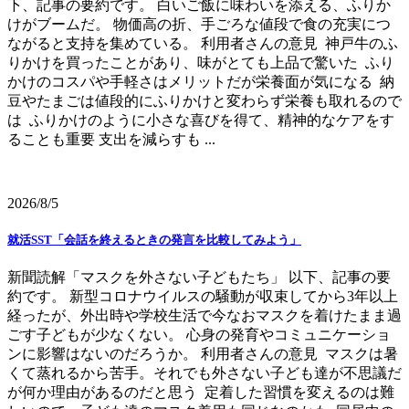
下、記事の要約です。 白いご飯に味わいを添える、ふりか
けがブームだ。 物価高の折、手ごろな値段で食の充実につ
ながると支持を集めている。 利用者さんの意見 神戸牛のふ
りかけを買ったことがあり、味がとても上品で驚いた ふり
かけのコスパや手軽さはメリットだが栄養面が気になる 納
豆やたまごは値段的にふりかけと変わらず栄養も取れるので
は ふりかけのように小さな喜びを得て、精神的なケアをす
ることも重要 支出を減らすも ...
2026/8/5
就活SST「会話を終えるときの発言を比較してみよう」
新聞読解「マスクを外さない子どもたち」 以下、記事の要
約です。 新型コロナウイルスの騒動が収束してから3年以上
経ったが、外出時や学校生活で今なおマスクを着けたまま過
ごす子どもが少なくない。 心身の発育やコミュニケーショ
ンに影響はないのだろうか。 利用者さんの意見 マスクは暑
くて蒸れるから苦手。それでも外さない子ども達が不思議だ
が何か理由があるのだと思う 定着した習慣を変えるのは難