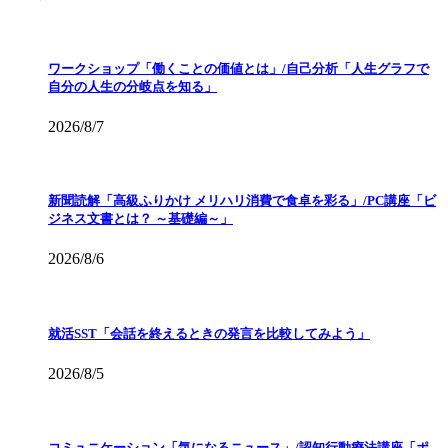
ワークショップ「働くことの価値とは」/自己分析「人生グラフで
自分の人生の分岐点を知る」
2026/8/7
新聞読解「高級ふりかけ メリハリ消費で食卓を彩る」/PC講座「ビ
ジネス文書とは？ ～基礎編～」
2026/8/6
就活SST「会話を終えるときの発言を比較してみよう」
2026/8/5
コミュニケーション「気になるニュース」/認知行動療法講座「ポ