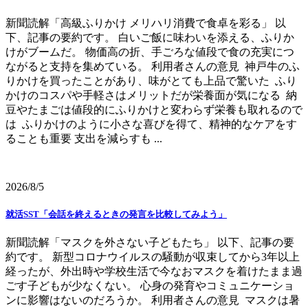
新聞読解「高級ふりかけ メリハリ消費で食卓を彩る」 以
下、記事の要約です。 白いご飯に味わいを添える、ふりか
けがブームだ。 物価高の折、手ごろな値段で食の充実につ
ながると支持を集めている。 利用者さんの意見 神戸牛のふ
りかけを買ったことがあり、味がとても上品で驚いた ふり
かけのコスパや手軽さはメリットだが栄養面が気になる 納
豆やたまごは値段的にふりかけと変わらず栄養も取れるので
は ふりかけのように小さな喜びを得て、精神的なケアをす
ることも重要 支出を減らすも ...
2026/8/5
就活SST「会話を終えるときの発言を比較してみよう」
新聞読解「マスクを外さない子どもたち」 以下、記事の要
約です。 新型コロナウイルスの騒動が収束してから3年以上
経ったが、外出時や学校生活で今なおマスクを着けたまま過
ごす子どもが少なくない。 心身の発育やコミュニケーショ
ンに影響はないのだろうか。 利用者さんの意見 マスクは暑