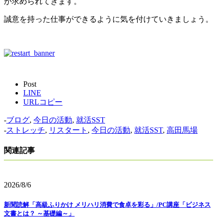
が求められてきます。
誠意を持った仕事ができるように気を付けていきましょう。
Post
LINE
URLコピー
-
ブログ
,
今日の活動
,
就活SST
-
ストレッチ
,
リスタート
,
今日の活動
,
就活SST
,
高田馬場
関連記事
2026/8/6
新聞読解「高級ふりかけ メリハリ消費で食卓を彩る」/PC講座「ビジネス
文書とは？ ～基礎編～」