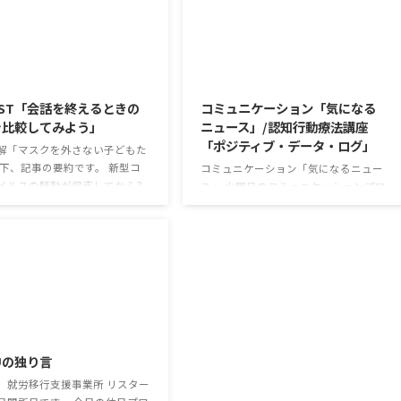
2026/8/5
2026/8/4
ST「会話を終えるときの
コミュニケーション「気になる
を比較してみよう」
ニュース」/認知行動療法講座
「ポジティブ・データ・ログ」
解「マスクを外さない子どもた
以下、記事の要約です。 新型コ
コミュニケーション「気になるニュー
イルスの騒動が収束してから3
ス」 火曜日のコミュニケーションプロ
経ったが、外出時や学校生活で
グラムでは、主として「雑談」にフォ
マスクを着けたまま過ごす子ど
ーカスした練習を行っています。 働い
なくない。 心身の発育やコミュ
ていく中で必要なコミュニケーション
ションに影響はないのだろう
能力は、必ずしも業務上の会話だけと
利用者さんの意見 マスクは暑く
いうわけではありません。 雑談によっ
るから苦手。それでも外さない
てお互いのことを知っていき、関係を
達が不思議だが何か理由がある
築いていくことで、働きやすい環境を
2026/7/29
思う 定着した習慣を変えるの
整えていくことができるのです。 今回
いので、子ども達のマスク着用
のテーマは「気になっているニュー
中の独り言
なのかも 同居中の高齢者のた
ス」です。 最近の気になっているニュ
予防等、ご本人の理由 ...
ースについて発表して頂きました。
、就労移行支援事業所 リスター