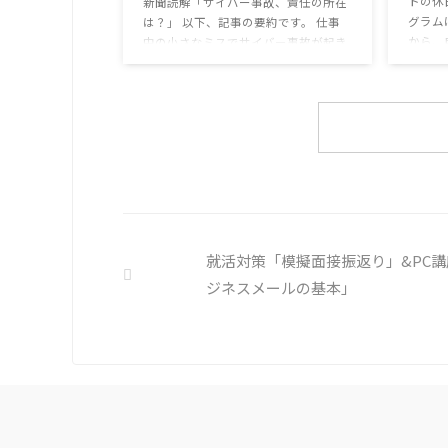
トの休
精神的なケアをすることも重要 支出を
新聞読解「サイバー事故、責任の所在
グラム
減らすも ...
は？」 以下、記事の要約です。 仕事
から、
中の小さなミスでサイバー事故が起き
ます。
るケースは少なくない。 調査によると
思考と
約半数の国内企業で事故が起きた際、
ための
従業員側に懲戒処分を行っている。 利
様々な
用者さんの意見 サイバー事故は手口
頭の中
も巧妙化しており、判断が難しい。個
そのよ
人に責任を負わせるのは理不尽 サイ
多くの
バーセキュリティ専門の社員を雇う、
分の頭
講習を行う等、企業側での対策は必須
し、自
報告経路や対処法を予め社内に周知し
ましょ
ておく必要がある 偶然、抱えている
就活対策「模擬面接振返り」&PC
を探す 
トラブル案件 ...
ジネスメールの基本」