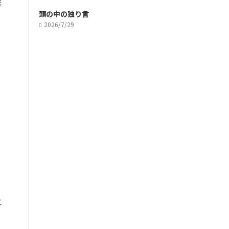
ま
頭の中の独り言
2026/7/29
こ