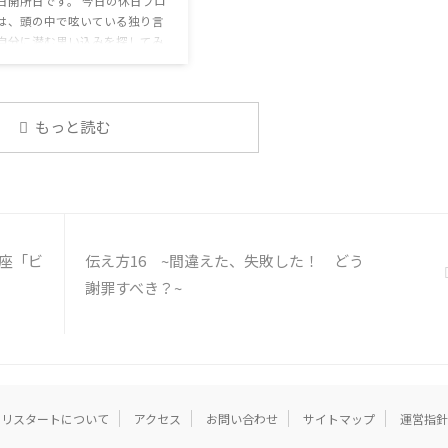
色々なニュースについて興味を持って
日開所日です。 今日の休日プロ
いると雑談しやすいですよね ...
は、頭の中で呟いている独り言
自分に潜む思い込みを探してみ
 頭の中の独り言 今回は、自動
そこに潜む思い込みを見つける
練習を行います。 私たちは、
状況に対して、口には出さずに
もっと読む
で様々なことを考えています。
うな頭の中での独り言には、数
思い込みが含まれています。 自
の中の独り言を客観的に分析
分の持つ思い込みを探していき
う。 独り言の裏に潜む思い込み
講座「ビ
伝え方16 ~間違えた、失敗した！ どう
① 最近、自分が ...
謝罪すべき？~
リスタートについて
アクセス
お問い合わせ
サイトマップ
運営指針