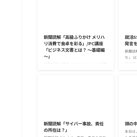
2026/8/6
新聞読解「高級ふりかけ メリハ
就活S
リ消費で食卓を彩る」/PC講座
発言
「ビジネス文書とは？ ～基礎編
新聞読
～」
ち」 
ロナウ
新聞読解「高級ふりかけ メリハリ消費
年以上
で食卓を彩る」 以下、記事の要約で
今なお
す。 白いご飯に味わいを添える、ふり
もが少
かけがブームだ。 物価高の折、手ごろ
ニケー
な値段で食の充実につながると支持を
か。 
集めている。 利用者さんの意見 神戸
て蒸れ
牛のふりかけを買ったことがあり、味
子ども
がとても上品で驚いた ふりかけのコ
2026/8/3
のだと
スパや手軽さはメリットだが栄養面が
は難し
気になる 納豆やたまごは値段的にふ
新聞読解「サイバー事故、責任
頭の
も同じ
りかけと変わらず栄養も取れるのでは
の所在は？」
めの感染
本日は
ふりかけのように小さな喜びを得て、