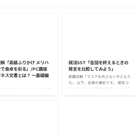
2026/8/6
2026/8/5
解「高級ふりかけ メリハ
就活SST「会話を終えるときの
で食卓を彩る」/PC講座
発言を比較してみよう」
ネス文書とは？ ～基礎編
新聞読解「マスクを外さない子どもた
ち」 以下、記事の要約です。 新型コ
ロナウイルスの騒動が収束してから3
解「高級ふりかけ メリハリ消費
年以上経ったが、外出時や学校生活で
を彩る」 以下、記事の要約で
今なおマスクを着けたまま過ごす子ど
白いご飯に味わいを添える、ふり
もが少なくない。 心身の発育やコミュ
ブームだ。 物価高の折、手ごろ
ニケーションに影響はないのだろう
で食の充実につながると支持を
か。 利用者さんの意見 マスクは暑く
いる。 利用者さんの意見 神戸
て蒸れるから苦手。それでも外さない
りかけを買ったことがあり、味
子ども達が不思議だが何か理由がある
も上品で驚いた ふりかけのコ