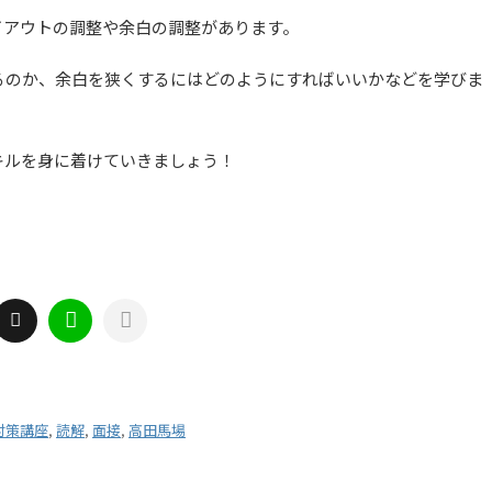
イアウトの調整や余白の調整があります。
るのか、余白を狭くするにはどのようにすればいいかなどを学びま
キルを身に着けていきましょう！
対策講座
,
読解
,
面接
,
高田馬場