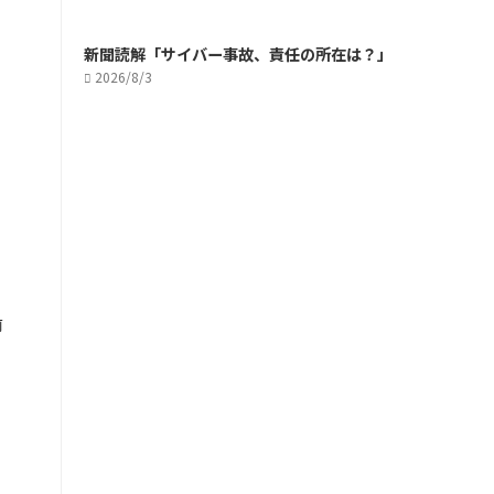
新聞読解「サイバー事故、責任の所在は？」
2026/8/3
前