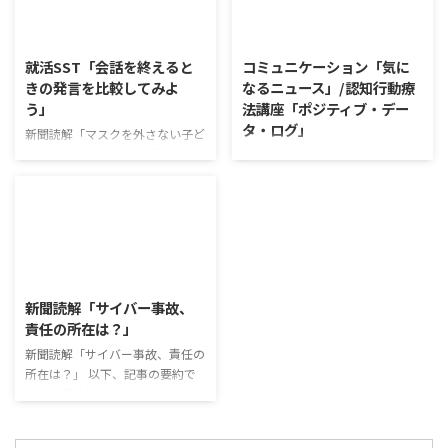
利用者さんが質問をし、それに回
で食の充実につながると支持を集
2026/8/5
2026/8/4
答していくことで、意見を作ると
めている。 利用者さんの意見 神
きに欠けていた視点を見つけた
戸牛のふりかけを買ったことがあ
就活SST「会話を終えると
コミュニケーション「気に
り、改善点を見つけていくことが
り、味がとても上品で驚いた ふ
きの発言を比較してみよ
なるニュース」/認知行動療
できます。 また、質問を考えな
りかけのコスパや手軽さはメリッ
う」
法講座「ポジティブ・デー
がら他の人の発表を聴くこと自体
トだが栄養面が気になる 納豆や
タ・ログ」
も、話を聞くことや疑問点を確認
たまごは値段的にふりかけと変わ
新聞読解「マスクを外さない子ど
することの練習になりますよ。
らず栄養も取れるのでは ふりか
もたち」 以下、記事の要約で
コミュニケーション「気になるニ
今回のテーマは「働くことの価値
けのように小さな喜びを得て、精
す。 新型コロナウイルスの騒動
ュース」 火曜日のコミュニケー
とは」です。 働くことの価値と
神的なケアをすることも重要 支
が収束してから3年以上経った
ションプログラムでは、主として
はなんなのでしょうか。 もちろ
出を減らすも ...
が、外出時や学校生活で今なおマ
「雑談」にフォーカスした練習を
ん、お金を稼ぐことも重要な働く
スクを着けたまま過ごす子どもが
行っています。 働いていく中で必
こと ...
少なくない。 心身の発育やコミ
要なコミュニケーション能力は、
2026/8/3
ュニケーションに影響はないのだ
必ずしも業務上の会話だけという
ろうか。 利用者さんの意見 マス
わけではありません。 雑談によ
新聞読解「サイバー事故、
クは暑くて蒸れるから苦手。それ
ってお互いのことを知っていき、
責任の所在は？」
でも外さない子ども達が不思議だ
関係を築いていくことで、働きや
が何か理由があるのだと思う 定
新聞読解「サイバー事故、責任の
すい環境を整えていくことができ
着した習慣を変えるのは難しいの
所在は？」 以下、記事の要約で
るのです。 今回のテーマは「気
で、子ども達のマスク着用も同じ
す。 仕事中の小さなミスでサイ
になっているニュース」です。 最
なのかも 同居中の高齢者のため
バー事故が起きるケースは少なく
近の気になっているニュースにつ
の感染予防等、ご本人の理由 ...
ない。 調査によると約半数の国
いて発表して頂きました。 色々