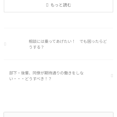
内企業で事故が起きた際、従業員
なニュースについて興味を持って
もっと読む
側に懲戒処分を行っている。 利
いると雑談しやすいですよね ...
用者さんの意見 サイバー事故は
手口も巧妙化しており、判断が難
しい。個人に責任を負わせるのは
理不尽 サイバーセキュリティ専
門の社員を雇う、講習を行う等、
企業側での対策は必須 報告経路
相談には乗ってあげたい！ でも困ったらど
や対処法を予め社内に周知してお
うする？
く必要がある 偶然、抱えている
トラブル案件 ...
部下・後輩、同僚が期待通りの働きをしな
い・・・どうすべき！？