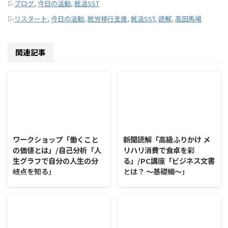
-
ブログ
,
今日の活動
,
就活SST
-
リスタート
,
今日の活動
,
就労移行支援
,
就活SST
,
読解
,
高田馬場
関連記事
2026/8/7
2026/8/6
ワークショップ「働くこと
新聞読解「高級ふりかけ メ
の価値とは」/自己分析「人
リハリ消費で食卓を彩
生グラフで自分の人生の分
る」/PC講座「ビジネス文書
岐点を知る」
とは？ ～基礎編～」
ワークショップ「働くことの価値
新聞読解「高級ふりかけ メリハ
とは」 ワークショップは、意見
リ消費で食卓を彩る」 以下、記
に対して質問をすることにクロー
事の要約です。 白いご飯に味わ
ズアップした訓練になっていま
いを添える、ふりかけがブーム
す。 発表者の発表に対して他の
だ。 物価高の折、手ごろな値段