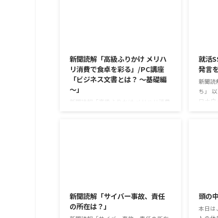
2026/8/6
新聞読解「高級ふりかけ メリハ
就活S
リ消費で食卓を彩る」/PC講座
発言
「ビジネス文書とは？ ～基礎編
新聞読
～」
ち」 
ロナウ
新聞読解「高級ふりかけ メリハリ消費
年以上
で食卓を彩る」 以下、記事の要約で
今なお
す。 白いご飯に味わいを添える、ふり
もが少
かけがブームだ。 物価高の折、手ごろ
ニケー
な値段で食の充実につながると支持を
か。 
集めている。 利用者さんの意見 神戸
て蒸れ
牛のふりかけを買ったことがあり、味
子ども
がとても上品で驚いた ふりかけのコ
2026/8/3
のだと
スパや手軽さはメリットだが栄養面が
は難し
気になる 納豆やたまごは値段的にふ
新聞読解「サイバー事故、責任
頭の
も同じ
りかけと変わらず栄養も取れるのでは
の所在は？」
めの感染
本日は
ふりかけのように小さな喜びを得て、