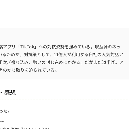
アプリ「TikTok」への対抗姿勢を強めている。収益源のネッ
いるためだ。対抗策として、11億人が利用する自社の人気対話ア
相次ぎ盛り込み、勢いの封じ込めにかかる。だがまだ道半ば。ア
営のかじ取りを迫られている。
・感想
あった。
た。