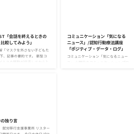
2026/8/5
2026/8/4
ST「会話を終えるときの
コミュニケーション「気になる
を比較してみよう」
ニュース」/認知行動療法講座
「ポジティブ・データ・ログ」
解「マスクを外さない子どもた
以下、記事の要約です。 新型コ
コミュニケーション「気になるニュー
イルスの騒動が収束してから3
ス」 火曜日のコミュニケーションプロ
経ったが、外出時や学校生活で
グラムでは、主として「雑談」にフォ
マスクを着けたまま過ごす子ど
ーカスした練習を行っています。 働い
なくない。 心身の発育やコミュ
ていく中で必要なコミュニケーション
ションに影響はないのだろう
能力は、必ずしも業務上の会話だけと
利用者さんの意見 マスクは暑く
いうわけではありません。 雑談によっ
るから苦手。それでも外さない
てお互いのことを知っていき、関係を
達が不思議だが何か理由がある
築いていくことで、働きやすい環境を
2026/7/29
思う 定着した習慣を変えるの
整えていくことができるのです。 今回
いので、子ども達のマスク着用
のテーマは「気になっているニュー
中の独り言
なのかも 同居中の高齢者のた
ス」です。 最近の気になっているニュ
予防等、ご本人の理由 ...
ースについて発表して頂きました。
、就労移行支援事業所 リスター
色々なニュースについて興味を持って