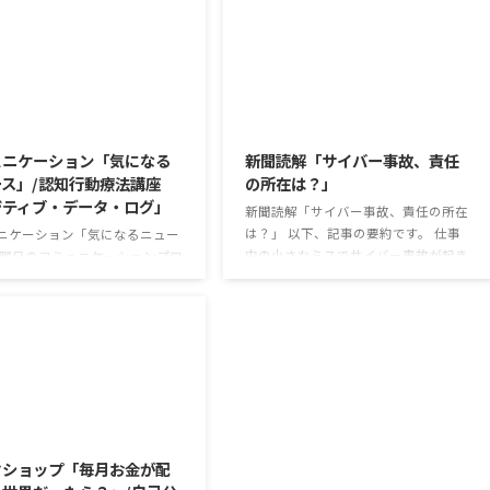
2026/8/4
2026/8/3
ュニケーション「気になる
新聞読解「サイバー事故、責任
ス」/認知行動療法講座
の所在は？」
ジティブ・データ・ログ」
新聞読解「サイバー事故、責任の所在
は？」 以下、記事の要約です。 仕事
ニケーション「気になるニュー
中の小さなミスでサイバー事故が起き
火曜日のコミュニケーションプロ
るケースは少なくない。 調査によると
では、主として「雑談」にフォ
約半数の国内企業で事故が起きた際、
した練習を行っています。 働い
従業員側に懲戒処分を行っている。 利
中で必要なコミュニケーション
用者さんの意見 サイバー事故は手口
、必ずしも業務上の会話だけと
も巧妙化しており、判断が難しい。個
けではありません。 雑談によっ
人に責任を負わせるのは理不尽 サイ
いのことを知っていき、関係を
バーセキュリティ専門の社員を雇う、
いくことで、働きやすい環境を
2026/7/31
講習を行う等、企業側での対策は必須
いくことができるのです。 今回
報告経路や対処法を予め社内に周知し
マは「気になっているニュー
クショップ「毎月お金が配
ておく必要がある 偶然、抱えている
す。 最近の気になっているニュ