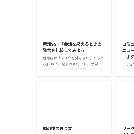
2026/8/5
就活SST「会話を終えるときの
コミ
発言を比較してみよう」
ニュー
「ポ
新聞読解「マスクを外さない子どもた
ち」 以下、記事の要約です。 新型コ
コミュ
ロナウイルスの騒動が収束してから3
ス」 
年以上経ったが、外出時や学校生活で
グラム
今なおマスクを着けたまま過ごす子ど
ーカス
もが少なくない。 心身の発育やコミュ
ていく
ニケーションに影響はないのだろう
能力は
か。 利用者さんの意見 マスクは暑く
いうわ
て蒸れるから苦手。それでも外さない
てお互
子ども達が不思議だが何か理由がある
築いて
2026/7/29
のだと思う 定着した習慣を変えるの
整えて
は難しいので、子ども達のマスク着用
のテー
頭の中の独り言
ワー
も同じなのかも 同居中の高齢者のた
ス」で