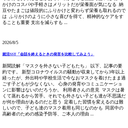
かけのコスパや手軽さはメリットだが栄養面が気になる 納
豆やたまごは値段的にふりかけと変わらず栄養も取れるので
は ふりかけのように小さな喜びを得て、精神的なケアをす
ることも重要 支出を減らすも ...
2026/8/5
就活SST「会話を終えるときの発言を比較してみよう」
新聞読解「マスクを外さない子どもたち」 以下、記事の要
約です。 新型コロナウイルスの騒動が収束してから3年以上
経ったが、外出時や学校生活で今なおマスクを着けたまま過
ごす子どもが少なくない。 心身の発育やコミュニケーショ
ンに影響はないのだろうか。 利用者さんの意見 マスクは暑
くて蒸れるから苦手。それでも外さない子ども達が不思議だ
が何か理由があるのだと思う 定着した習慣を変えるのは難
しいので、子ども達のマスク着用も同じなのかも 同居中の
高齢者のための感染予防等、ご本人の理由 ...