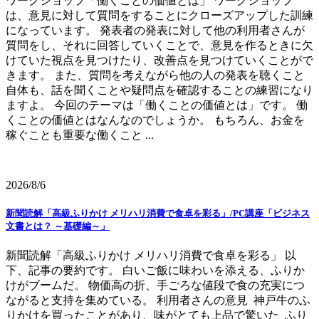
ワークショップ「働くことの価値とは」 ワークショップ
は、意見に対して質問をすることにクローズアップした訓練
になっています。 発表者の発表に対して他の利用者さんが
質問をし、それに回答していくことで、意見を作るときに欠
けていた視点を見つけたり、改善点を見つけていくことがで
きます。 また、質問を考えながら他の人の発表を聴くこと
自体も、話を聞くことや疑問点を確認することの練習になり
ますよ。 今回のテーマは「働くことの価値とは」です。 働
くことの価値とはなんなのでしょうか。 もちろん、お金を
稼ぐことも重要な働くこと ...
2026/8/6
新聞読解「高級ふりかけ メリハリ消費で食卓を彩る」/PC講座「ビジネス
文書とは？ ～基礎編～」
新聞読解「高級ふりかけ メリハリ消費で食卓を彩る」 以
下、記事の要約です。 白いご飯に味わいを添える、ふりか
けがブームだ。 物価高の折、手ごろな値段で食の充実につ
ながると支持を集めている。 利用者さんの意見 神戸牛のふ
りかけを買ったことがあり、味がとても上品で驚いた ふり