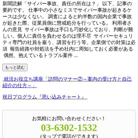
新聞読解「サイバー事故、責任の所在は？」 以下、記事の
要約です。 仕事中の小さなミスでサイバー事故が起きるケ
ースは少なくない。 調査によると約半数の国内企業で事故
が起きた際、従業員側に懲戒処分を行っている。 利用者さ
んの意見 サイバー事故は手口も巧妙化しており、判断が難
しい。個人に責任を負わせるのは理不尽 サイバーセキュリ
ティ専門の社員を雇う、講習を行う等、企業側での対策は必
須 報告経路や対処法を予め社内に周知しておく必要がある
偶然、抱えているトラブル案件 ...
もっと読む
就活お役立ち講座「訪問のマナー②～案内の受け方と自己
紹介の仕方～」
祝日プログラム『思い込みチャート』
お気軽にお問い合わせください！
03-6302-1532
(タップで電話ができます)