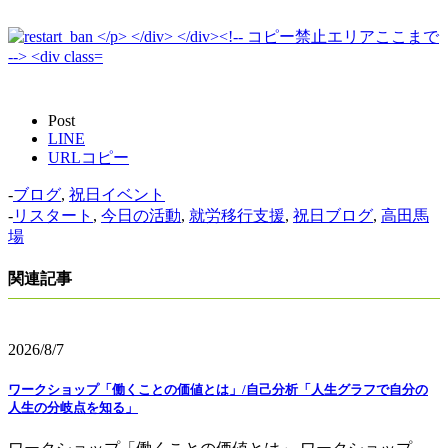
Post
LINE
URLコピー
-
ブログ
,
祝日イベント
-
リスタート
,
今日の活動
,
就労移行支援
,
祝日ブログ
,
高田馬
場
関連記事
2026/8/7
ワークショップ「働くことの価値とは」/自己分析「人生グラフで自分の
人生の分岐点を知る」