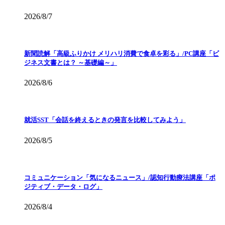
2026/8/7
新聞読解「高級ふりかけ メリハリ消費で食卓を彩る」/PC講座「ビ
ジネス文書とは？ ～基礎編～」
2026/8/6
就活SST「会話を終えるときの発言を比較してみよう」
2026/8/5
コミュニケーション「気になるニュース」/認知行動療法講座「ポ
ジティブ・データ・ログ」
2026/8/4