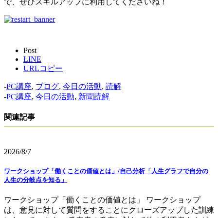
で、ぜひスキルアップに利用してくださいね！
Post
LINE
URLコピー
-
PC講座
,
ブログ
,
今日の活動
,
読解
-
PC講座
,
今日の活動
,
新聞読解
関連記事
2026/8/7
ワークショップ「働くことの価値とは」/自己分析「人生グラフで自分の
人生の分岐点を知る」
ワークショップ「働くことの価値とは」 ワークショップ
は、意見に対して質問をすることにクローズアップした訓練