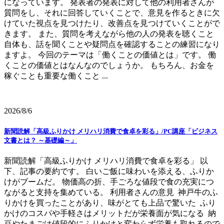
になっています。 発表者の発表に対して他の利用者さんが
質問をし、それに回答していくことで、意見を作るときに欠
けていた視点を見つけたり、改善点を見つけていくことがで
きます。 また、質問を考えながら他の人の発表を聴くこと
自体も、話を聞くことや疑問点を確認することの練習になり
ますよ。 今回のテーマは「働くことの価値とは」です。 働
くことの価値とはなんなのでしょうか。 もちろん、お金を
稼ぐことも重要な働くこと ...
2026/8/6
新聞読解「高級ふりかけ メリハリ消費で食卓を彩る」/PC講座「ビジネス
文書とは？ ～基礎編～」
新聞読解「高級ふりかけ メリハリ消費で食卓を彩る」 以
下、記事の要約です。 白いご飯に味わいを添える、ふりか
けがブームだ。 物価高の折、手ごろな値段で食の充実につ
ながると支持を集めている。 利用者さんの意見 神戸牛のふ
りかけを買ったことがあり、味がとても上品で驚いた ふり
かけのコスパや手軽さはメリットだが栄養面が気になる 納
豆やたまごは値段的にふりかけと変わらず栄養も取れるので