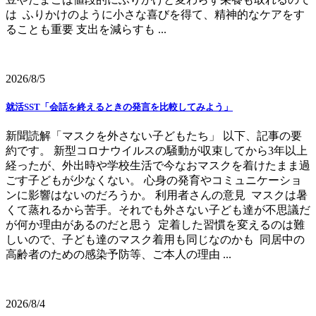
は ふりかけのように小さな喜びを得て、精神的なケアをす
ることも重要 支出を減らすも ...
2026/8/5
就活SST「会話を終えるときの発言を比較してみよう」
新聞読解「マスクを外さない子どもたち」 以下、記事の要
約です。 新型コロナウイルスの騒動が収束してから3年以上
経ったが、外出時や学校生活で今なおマスクを着けたまま過
ごす子どもが少なくない。 心身の発育やコミュニケーショ
ンに影響はないのだろうか。 利用者さんの意見 マスクは暑
くて蒸れるから苦手。それでも外さない子ども達が不思議だ
が何か理由があるのだと思う 定着した習慣を変えるのは難
しいので、子ども達のマスク着用も同じなのかも 同居中の
高齢者のための感染予防等、ご本人の理由 ...
2026/8/4