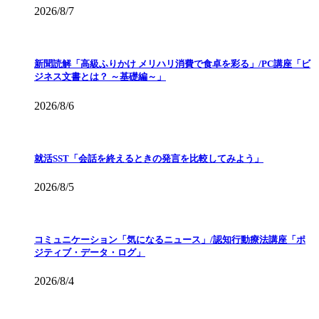
2026/8/7
新聞読解「高級ふりかけ メリハリ消費で食卓を彩る」/PC講座「ビ
ジネス文書とは？ ～基礎編～」
2026/8/6
就活SST「会話を終えるときの発言を比較してみよう」
2026/8/5
コミュニケーション「気になるニュース」/認知行動療法講座「ポ
ジティブ・データ・ログ」
2026/8/4