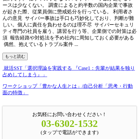
ースは少なくない。 調査によると約半数の国内企業で事故
が起きた際、従業員側に懲戒処分を行っている。 利用者さ
んの意見 サイバー事故は手口も巧妙化しており、判断が難
しい。個人に責任を負わせるのは理不尽 サイバーセキュリ
ティ専門の社員を雇う、講習を行う等、企業側での対策は必
須 報告経路や対処法を予め社内に周知しておく必要がある
偶然、抱えているトラブル案件 ...
もっと読む
就活SST「選択理論を実践する 『Case1：先輩が結果を独り
占めしてしまう』」
ワークショップ「豊かな人生とは」/自己分析「思考・行動
面の特徴」
お気軽にお問い合わせください！
03-6302-1532
(タップで電話ができます)