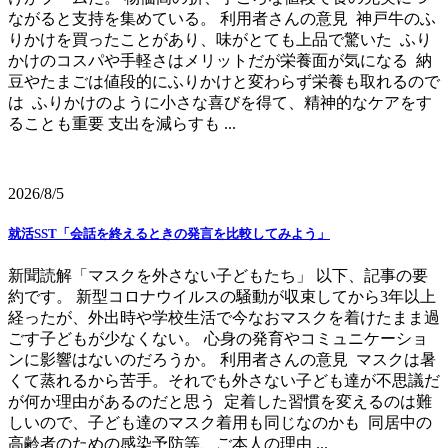
ながると支持を集めている。 利用者さんの意見 神戸牛のふ
りかけを買ったことがあり、味がとても上品で驚いた ふり
かけのコスパや手軽さはメリットだが栄養面が気になる 納
豆やたまごは値段的にふりかけと変わらず栄養も取れるので
は ふりかけのように小さな喜びを得て、精神的なケアをす
ることも重要 支出を減らすも ...
2026/8/5
就活SST「会話を終えるときの発言を比較してみよう」
新聞読解「マスクを外さない子どもたち」 以下、記事の要
約です。 新型コロナウイルスの騒動が収束してから3年以上
経ったが、外出時や学校生活で今なおマスクを着けたまま過
ごす子どもが少なくない。 心身の発育やコミュニケーショ
ンに影響はないのだろうか。 利用者さんの意見 マスクは暑
くて蒸れるから苦手。それでも外さない子ども達が不思議だ
が何か理由があるのだと思う 定着した習慣を変えるのは難
しいので、子ども達のマスク着用も同じなのかも 同居中の
高齢者のための感染予防等、ご本人の理由 ...