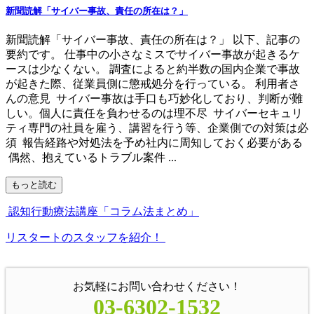
新聞読解「サイバー事故、責任の所在は？」
新聞読解「サイバー事故、責任の所在は？」 以下、記事の
要約です。 仕事中の小さなミスでサイバー事故が起きるケ
ースは少なくない。 調査によると約半数の国内企業で事故
が起きた際、従業員側に懲戒処分を行っている。 利用者さ
んの意見 サイバー事故は手口も巧妙化しており、判断が難
しい。個人に責任を負わせるのは理不尽 サイバーセキュリ
ティ専門の社員を雇う、講習を行う等、企業側での対策は必
須 報告経路や対処法を予め社内に周知しておく必要がある
偶然、抱えているトラブル案件 ...
もっと読む
認知行動療法講座「コラム法まとめ」
リスタートのスタッフを紹介！
お気軽にお問い合わせください！
03-6302-1532