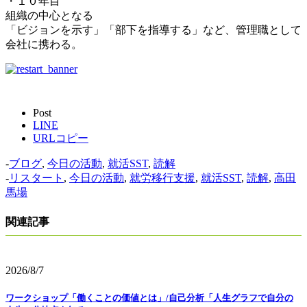
・１０年目
組織の中心となる
「ビジョンを示す」「部下を指導する」など、管理職として
会社に携わる。
Post
LINE
URLコピー
-
ブログ
,
今日の活動
,
就活SST
,
読解
-
リスタート
,
今日の活動
,
就労移行支援
,
就活SST
,
読解
,
高田
馬場
関連記事
2026/8/7
ワークショップ「働くことの価値とは」/自己分析「人生グラフで自分の