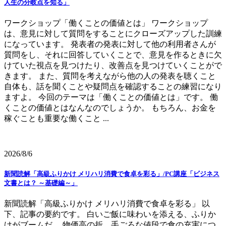
人生の分岐点を知る」
ワークショップ「働くことの価値とは」 ワークショップ
は、意見に対して質問をすることにクローズアップした訓練
になっています。 発表者の発表に対して他の利用者さんが
質問をし、それに回答していくことで、意見を作るときに欠
けていた視点を見つけたり、改善点を見つけていくことがで
きます。 また、質問を考えながら他の人の発表を聴くこと
自体も、話を聞くことや疑問点を確認することの練習になり
ますよ。 今回のテーマは「働くことの価値とは」です。 働
くことの価値とはなんなのでしょうか。 もちろん、お金を
稼ぐことも重要な働くこと ...
2026/8/6
新聞読解「高級ふりかけ メリハリ消費で食卓を彩る」/PC講座「ビジネス
文書とは？ ～基礎編～」
新聞読解「高級ふりかけ メリハリ消費で食卓を彩る」 以
下、記事の要約です。 白いご飯に味わいを添える、ふりか
けがブームだ。 物価高の折、手ごろな値段で食の充実につ