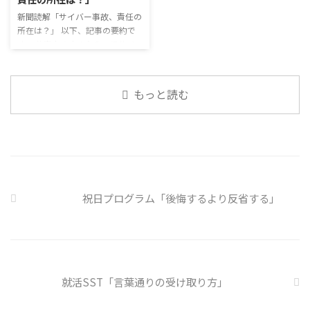
でも外さない子ども達が不思議だ
関係を築いていくことで、働きや
が何か理由があるのだと思う 定
新聞読解「サイバー事故、責任の
すい環境を整えていくことができ
着した習慣を変えるのは難しいの
所在は？」 以下、記事の要約で
るのです。 今回のテーマは「気
で、子ども達のマスク着用も同じ
す。 仕事中の小さなミスでサイ
になっているニュース」です。 最
なのかも 同居中の高齢者のため
バー事故が起きるケースは少なく
近の気になっているニュースにつ
の感染予防等、ご本人の理由 ...
ない。 調査によると約半数の国
いて発表して頂きました。 色々
内企業で事故が起きた際、従業員
なニュースについて興味を持って
もっと読む
側に懲戒処分を行っている。 利
いると雑談しやすいですよね ...
用者さんの意見 サイバー事故は
手口も巧妙化しており、判断が難
しい。個人に責任を負わせるのは
理不尽 サイバーセキュリティ専
門の社員を雇う、講習を行う等、
企業側での対策は必須 報告経路
や対処法を予め社内に周知してお
祝日プログラム「後悔するより反省する」
く必要がある 偶然、抱えている
トラブル案件 ...
就活SST「言葉通りの受け取り方」