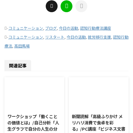
-
コミュニケーション
,
ブログ
,
今日の活動
,
認知行動療法講座
-
コミュニケーション
,
リスタート
,
今日の活動
,
就労移行支援
,
認知行動
療法
,
高田馬場
関連記事
2026/8/7
2026/8/6
ワークショップ「働くこと
新聞読解「高級ふりかけ メ
の価値とは」/自己分析「人
リハリ消費で食卓を彩
生グラフで自分の人生の分
る」/PC講座「ビジネス文書