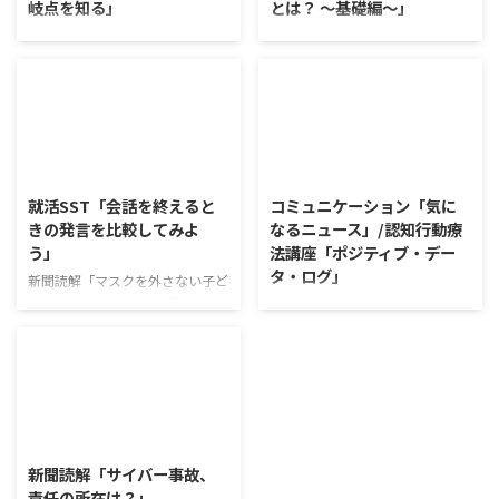
岐点を知る」
とは？ ～基礎編～」
ワークショップ「働くことの価値
新聞読解「高級ふりかけ メリハ
とは」 ワークショップは、意見
リ消費で食卓を彩る」 以下、記
に対して質問をすることにクロー
事の要約です。 白いご飯に味わ
ズアップした訓練になっていま
いを添える、ふりかけがブーム
す。 発表者の発表に対して他の
だ。 物価高の折、手ごろな値段
利用者さんが質問をし、それに回
で食の充実につながると支持を集
2026/8/5
2026/8/4
答していくことで、意見を作ると
めている。 利用者さんの意見 神
きに欠けていた視点を見つけた
戸牛のふりかけを買ったことがあ
就活SST「会話を終えると
コミュニケーション「気に
り、改善点を見つけていくことが
り、味がとても上品で驚いた ふ
きの発言を比較してみよ
なるニュース」/認知行動療
できます。 また、質問を考えな
りかけのコスパや手軽さはメリッ
う」
法講座「ポジティブ・デー
がら他の人の発表を聴くこと自体
トだが栄養面が気になる 納豆や
タ・ログ」
も、話を聞くことや疑問点を確認
たまごは値段的にふりかけと変わ
新聞読解「マスクを外さない子ど
することの練習になりますよ。
らず栄養も取れるのでは ふりか
もたち」 以下、記事の要約で
コミュニケーション「気になるニ
今回のテーマは「働くことの価値
けのように小さな喜びを得て、精
す。 新型コロナウイルスの騒動
ュース」 火曜日のコミュニケー
とは」です。 働くことの価値と
神的なケアをすることも重要 支
が収束してから3年以上経った
ションプログラムでは、主として
はなんなのでしょうか。 もちろ
出を減らすも ...
が、外出時や学校生活で今なおマ
「雑談」にフォーカスした練習を
ん、お金を稼ぐことも重要な働く
スクを着けたまま過ごす子どもが
行っています。 働いていく中で必
こと ...
少なくない。 心身の発育やコミ
要なコミュニケーション能力は、
2026/8/3
ュニケーションに影響はないのだ
必ずしも業務上の会話だけという
ろうか。 利用者さんの意見 マス
わけではありません。 雑談によ
新聞読解「サイバー事故、
クは暑くて蒸れるから苦手。それ
ってお互いのことを知っていき、
責任の所在は？」