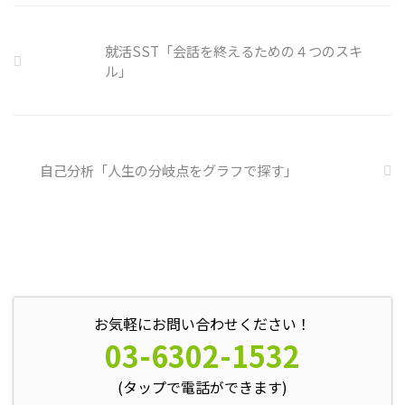
理不尽 サイバーセキュリティ専
門の社員を雇う、講習を行う等、
企業側での対策は必須 報告経路
就活SST「会話を終えるための４つのスキ
や対処法を予め社内に周知してお
ル」
く必要がある 偶然、抱えている
トラブル案件 ...
自己分析「人生の分岐点をグラフで探す」
お気軽にお問い合わせください！
03-6302-1532
(タップで電話ができます)