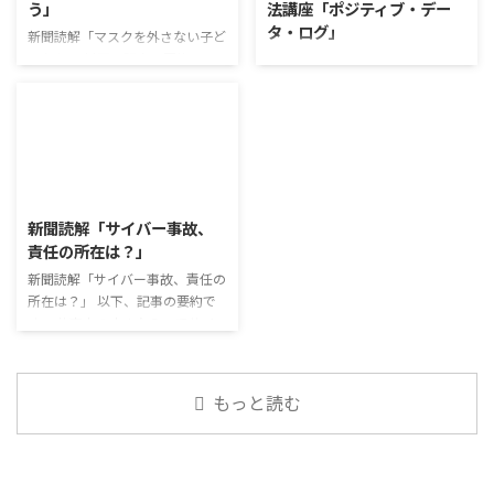
う」
法講座「ポジティブ・デー
がら他の人の発表を聴くこと自体
トだが栄養面が気になる 納豆や
タ・ログ」
も、話を聞くことや疑問点を確認
たまごは値段的にふりかけと変わ
新聞読解「マスクを外さない子ど
することの練習になりますよ。
らず栄養も取れるのでは ふりか
もたち」 以下、記事の要約で
コミュニケーション「気になるニ
今回のテーマは「働くことの価値
けのように小さな喜びを得て、精
す。 新型コロナウイルスの騒動
ュース」 火曜日のコミュニケー
とは」です。 働くことの価値と
神的なケアをすることも重要 支
が収束してから3年以上経った
ションプログラムでは、主として
はなんなのでしょうか。 もちろ
出を減らすも ...
が、外出時や学校生活で今なおマ
「雑談」にフォーカスした練習を
ん、お金を稼ぐことも重要な働く
スクを着けたまま過ごす子どもが
行っています。 働いていく中で必
こと ...
少なくない。 心身の発育やコミ
要なコミュニケーション能力は、
2026/8/3
ュニケーションに影響はないのだ
必ずしも業務上の会話だけという
ろうか。 利用者さんの意見 マス
わけではありません。 雑談によ
新聞読解「サイバー事故、
クは暑くて蒸れるから苦手。それ
ってお互いのことを知っていき、
責任の所在は？」
でも外さない子ども達が不思議だ
関係を築いていくことで、働きや
が何か理由があるのだと思う 定
新聞読解「サイバー事故、責任の
すい環境を整えていくことができ
着した習慣を変えるのは難しいの
所在は？」 以下、記事の要約で
るのです。 今回のテーマは「気
で、子ども達のマスク着用も同じ
す。 仕事中の小さなミスでサイ
になっているニュース」です。 最
なのかも 同居中の高齢者のため
バー事故が起きるケースは少なく
近の気になっているニュースにつ
の感染予防等、ご本人の理由 ...
ない。 調査によると約半数の国
いて発表して頂きました。 色々
内企業で事故が起きた際、従業員
なニュースについて興味を持って
もっと読む
側に懲戒処分を行っている。 利
いると雑談しやすいですよね ...
用者さんの意見 サイバー事故は
手口も巧妙化しており、判断が難
しい。個人に責任を負わせるのは