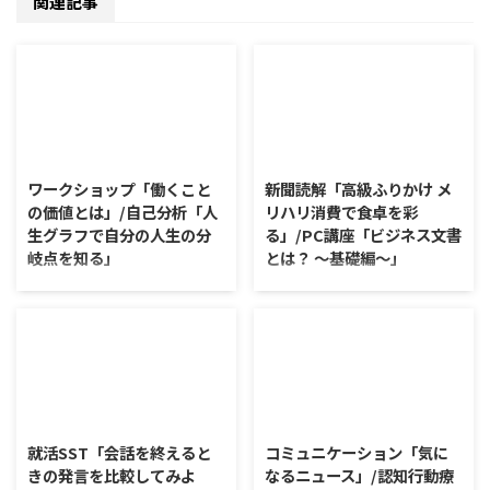
関連記事
2026/8/7
2026/8/6
ワークショップ「働くこと
新聞読解「高級ふりかけ メ
の価値とは」/自己分析「人
リハリ消費で食卓を彩
生グラフで自分の人生の分
る」/PC講座「ビジネス文書
岐点を知る」
とは？ ～基礎編～」
ワークショップ「働くことの価値
新聞読解「高級ふりかけ メリハ
とは」 ワークショップは、意見
リ消費で食卓を彩る」 以下、記
に対して質問をすることにクロー
事の要約です。 白いご飯に味わ
ズアップした訓練になっていま
いを添える、ふりかけがブーム
す。 発表者の発表に対して他の
だ。 物価高の折、手ごろな値段
利用者さんが質問をし、それに回
で食の充実につながると支持を集
2026/8/5
2026/8/4
答していくことで、意見を作ると
めている。 利用者さんの意見 神
きに欠けていた視点を見つけた
戸牛のふりかけを買ったことがあ
就活SST「会話を終えると
コミュニケーション「気に
り、改善点を見つけていくことが
り、味がとても上品で驚いた ふ
きの発言を比較してみよ
なるニュース」/認知行動療
できます。 また、質問を考えな
りかけのコスパや手軽さはメリッ