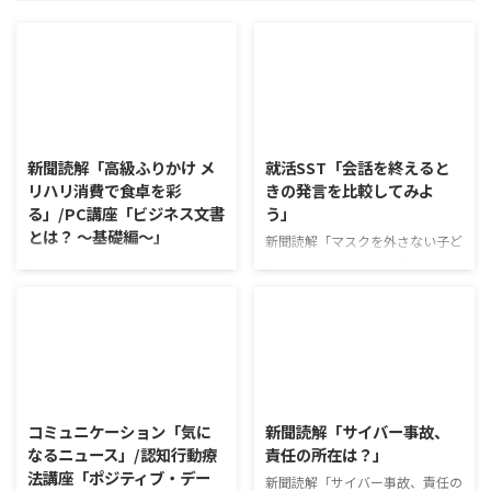
2026/8/6
2026/8/5
新聞読解「高級ふりかけ メ
就活SST「会話を終えると
リハリ消費で食卓を彩
きの発言を比較してみよ
る」/PC講座「ビジネス文書
う」
とは？ ～基礎編～」
新聞読解「マスクを外さない子ど
もたち」 以下、記事の要約で
新聞読解「高級ふりかけ メリハ
す。 新型コロナウイルスの騒動
リ消費で食卓を彩る」 以下、記
が収束してから3年以上経った
事の要約です。 白いご飯に味わ
が、外出時や学校生活で今なおマ
いを添える、ふりかけがブーム
スクを着けたまま過ごす子どもが
だ。 物価高の折、手ごろな値段
少なくない。 心身の発育やコミ
で食の充実につながると支持を集
2026/8/4
2026/8/3
ュニケーションに影響はないのだ
めている。 利用者さんの意見 神
ろうか。 利用者さんの意見 マス
戸牛のふりかけを買ったことがあ
コミュニケーション「気に
新聞読解「サイバー事故、
クは暑くて蒸れるから苦手。それ
り、味がとても上品で驚いた ふ
なるニュース」/認知行動療
責任の所在は？」
でも外さない子ども達が不思議だ
りかけのコスパや手軽さはメリッ
法講座「ポジティブ・デー
が何か理由があるのだと思う 定
新聞読解「サイバー事故、責任の
トだが栄養面が気になる 納豆や