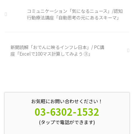
が含まれています。 自分の頭の
中の独り言を客観的に分析し、自
コミュニケーション「気になるニュース」/認知
分の持つ思い込みを探していきま
行動療法講座「自動思考の元にあるスキーマ」
しょう。 独り言の裏に潜む思い
込みを探す ① 最近、自分が ...
新聞読解「おでんに映るインフレ日本」/ PC講
座「Excelで100マス計算してみよう ③」
お気軽にお問い合わせください！
03-6302-1532
(タップで電話ができます)