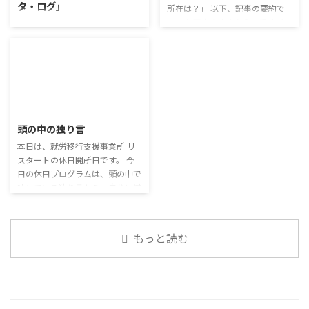
タ・ログ」
着した習慣を変えるのは難しいの
所在は？」 以下、記事の要約で
たまごは値段的にふりかけと変わ
で、子ども達のマスク着用も同じ
す。 仕事中の小さなミスでサイ
らず栄養も取れるのでは ふりか
コミュニケーション「気になるニ
なのかも 同居中の高齢者のため
バー事故が起きるケースは少なく
けのように小さな喜びを得て、精
ュース」 火曜日のコミュニケー
の感染予防等、ご本人の理由 ...
ない。 調査によると約半数の国
神的なケアをすることも重要 支
ションプログラムでは、主として
内企業で事故が起きた際、従業員
出を減らすも ...
「雑談」にフォーカスした練習を
側に懲戒処分を行っている。 利
行っています。 働いていく中で必
用者さんの意見 サイバー事故は
要なコミュニケーション能力は、
2026/7/29
手口も巧妙化しており、判断が難
必ずしも業務上の会話だけという
しい。個人に責任を負わせるのは
わけではありません。 雑談によ
頭の中の独り言
理不尽 サイバーセキュリティ専
ってお互いのことを知っていき、
門の社員を雇う、講習を行う等、
本日は、就労移行支援事業所 リ
関係を築いていくことで、働きや
企業側での対策は必須 報告経路
スタートの休日開所日です。 今
すい環境を整えていくことができ
や対処法を予め社内に周知してお
日の休日プログラムは、頭の中で
るのです。 今回のテーマは「気
く必要がある 偶然、抱えている
呟いている独り言から、自分に潜
になっているニュース」です。 最
トラブル案件 ...
む思い込みを探してみます。 頭
近の気になっているニュースにつ
の中の独り言 今回は、自動思考
いて発表して頂きました。 色々
とそこに潜む思い込みを見つける
なニュースについて興味を持って
もっと読む
ための練習を行います。 私たち
いると雑談しやすいですよね ...
は、様々な状況に対して、口には
出さずに頭の中で様々なことを考
えています。 そのような頭の中で
の独り言には、数多くの思い込み