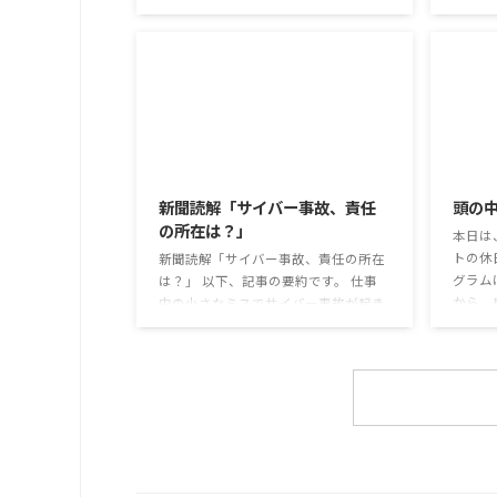
年以上
で食卓を彩る」 以下、記事の要約で
今なお
す。 白いご飯に味わいを添える、ふり
もが少
かけがブームだ。 物価高の折、手ごろ
ニケー
な値段で食の充実につながると支持を
か。 
集めている。 利用者さんの意見 神戸
て蒸れ
牛のふりかけを買ったことがあり、味
子ども
がとても上品で驚いた ふりかけのコ
2026/8/3
のだと
スパや手軽さはメリットだが栄養面が
は難し
気になる 納豆やたまごは値段的にふ
新聞読解「サイバー事故、責任
頭の
も同じ
りかけと変わらず栄養も取れるのでは
の所在は？」
めの感染
本日は
ふりかけのように小さな喜びを得て、
トの休
精神的なケアをすることも重要 支出を
新聞読解「サイバー事故、責任の所在
グラム
減らすも ...
は？」 以下、記事の要約です。 仕事
から、
中の小さなミスでサイバー事故が起き
ます。
るケースは少なくない。 調査によると
思考と
約半数の国内企業で事故が起きた際、
ための
従業員側に懲戒処分を行っている。 利
様々な
用者さんの意見 サイバー事故は手口
頭の中
も巧妙化しており、判断が難しい。個
そのよ
人に責任を負わせるのは理不尽 サイ
多くの
バーセキュリティ専門の社員を雇う、
分の頭
講習を行う等、企業側での対策は必須