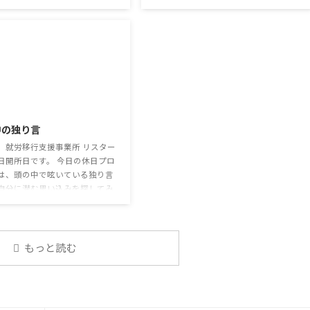
経ったが、外出時や学校生活で
グラムでは、主として「雑談」にフォ
マスクを着けたまま過ごす子ど
ーカスした練習を行っています。 働い
なくない。 心身の発育やコミュ
ていく中で必要なコミュニケーション
ションに影響はないのだろう
能力は、必ずしも業務上の会話だけと
利用者さんの意見 マスクは暑く
いうわけではありません。 雑談によっ
るから苦手。それでも外さない
てお互いのことを知っていき、関係を
達が不思議だが何か理由がある
築いていくことで、働きやすい環境を
2026/7/29
思う 定着した習慣を変えるの
整えていくことができるのです。 今回
いので、子ども達のマスク着用
のテーマは「気になっているニュー
中の独り言
なのかも 同居中の高齢者のた
ス」です。 最近の気になっているニュ
予防等、ご本人の理由 ...
ースについて発表して頂きました。
、就労移行支援事業所 リスター
色々なニュースについて興味を持って
日開所日です。 今日の休日プロ
いると雑談しやすいですよね ...
は、頭の中で呟いている独り言
自分に潜む思い込みを探してみ
 頭の中の独り言 今回は、自動
そこに潜む思い込みを見つける
練習を行います。 私たちは、
状況に対して、口には出さずに
もっと読む
で様々なことを考えています。
うな頭の中での独り言には、数
思い込みが含まれています。 自
の中の独り言を客観的に分析