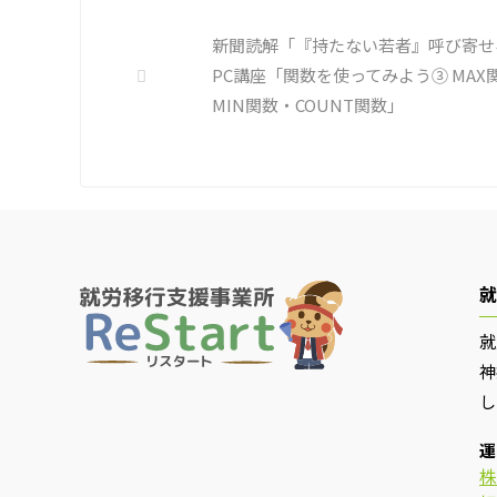
し、自
報告経路や対処法を予め社内に周知し
ましょ
ておく必要がある 偶然、抱えている
新聞読解「『持たない若者』呼び寄せ
を探す 
トラブル案件 ...
PC講座「関数を使ってみよう③ MAX
MIN関数・COUNT関数」
就
就
神
し
運
株