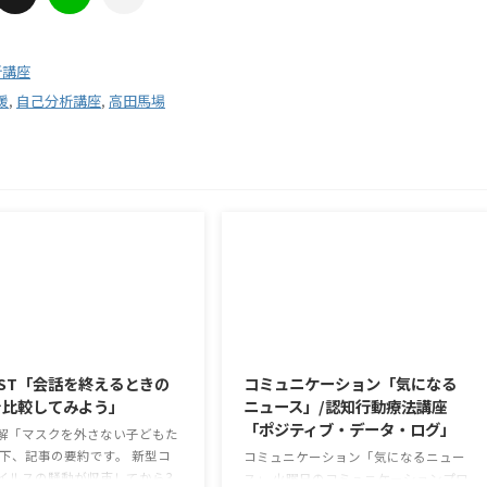
析講座
援
,
自己分析講座
,
高田馬場
2026/8/5
2026/8/4
ST「会話を終えるときの
コミュニケーション「気になる
を比較してみよう」
ニュース」/認知行動療法講座
「ポジティブ・データ・ログ」
解「マスクを外さない子どもた
以下、記事の要約です。 新型コ
コミュニケーション「気になるニュー
イルスの騒動が収束してから3
ス」 火曜日のコミュニケーションプロ