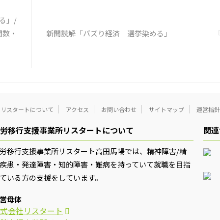
分の持つ思い込みを探していき
う。 独り言の裏に潜む思い込み
る」/
① 最近、自分が ...
関数・
新聞読解「バズり経済 選挙染める」
リスタートについて
アクセス
お問い合わせ
サイトマップ
運営指針
労移行支援事業所リスタートについて
関連
労移行支援事業所リスタート高田馬場では、精神障害/精
疾患・発達障害・知的障害・難病を持っていて就職を目指
ている方の支援をしています。
営母体
式会社リスタート