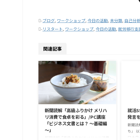
-
ブログ
,
ワークショップ
,
今日の活動
,
未分類
,
自己分
-
リスタート
,
ワークショップ
,
今日の活動
,
就労移行支
関連記事
2026/8/6
新聞読解「高級ふりかけ メリハ
就活S
リ消費で食卓を彩る」/PC講座
発言
「ビジネス文書とは？ ～基礎編
新聞読
～」
ち」 
ロナウ
新聞読解「高級ふりかけ メリハリ消費