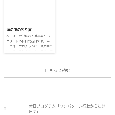
神的なケアをすることも重要 支
ションプログラムでは、主として
内企業で事故が起きた際、従業員
出を減らすも ...
「雑談」にフォーカスした練習を
側に懲戒処分を行っている。 利
行っています。 働いていく中で必
用者さんの意見 サイバー事故は
要なコミュニケーション能力は、
2026/7/29
手口も巧妙化しており、判断が難
必ずしも業務上の会話だけという
しい。個人に責任を負わせるのは
わけではありません。 雑談によ
頭の中の独り言
理不尽 サイバーセキュリティ専
ってお互いのことを知っていき、
門の社員を雇う、講習を行う等、
本日は、就労移行支援事業所 リ
関係を築いていくことで、働きや
企業側での対策は必須 報告経路
スタートの休日開所日です。 今
すい環境を整えていくことができ
や対処法を予め社内に周知してお
日の休日プログラムは、頭の中で
るのです。 今回のテーマは「気
く必要がある 偶然、抱えている
呟いている独り言から、自分に潜
になっているニュース」です。 最
トラブル案件 ...
む思い込みを探してみます。 頭
近の気になっているニュースにつ
の中の独り言 今回は、自動思考
いて発表して頂きました。 色々
とそこに潜む思い込みを見つける
なニュースについて興味を持って
もっと読む
ための練習を行います。 私たち
いると雑談しやすいですよね ...
は、様々な状況に対して、口には
出さずに頭の中で様々なことを考
えています。 そのような頭の中で
の独り言には、数多くの思い込み
が含まれています。 自分の頭の
中の独り言を客観的に分析し、自
休日プログラム「ワンパターン行動から抜け
分の持つ思い込みを探していきま
出す」
しょう。 独り言の裏に潜む思い