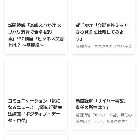
2026/8/6
2026/8/5
新聞読解「高級ふりかけ メ
就活SST「会話を終えると
リハリ消費で食卓を彩
きの発言を比較してみよ
る」/PC講座「ビジネス文書
う」
とは？ ～基礎編～」
新聞読解「マスクを外さない子ど
もたち」 以下、記事の要約で
新聞読解「高級ふりかけ メリハ
す。 新型コロナウイルスの騒動
リ消費で食卓を彩る」 以下、記
が収束してから3年以上経った
事の要約です。 白いご飯に味わ
が、外出時や学校生活で今なおマ
いを添える、ふりかけがブーム
スクを着けたまま過ごす子どもが
だ。 物価高の折、手ごろな値段
少なくない。 心身の発育やコミ
で食の充実につながると支持を集
2026/8/4
2026/8/3
ュニケーションに影響はないのだ
めている。 利用者さんの意見 神
ろうか。 利用者さんの意見 マス
戸牛のふりかけを買ったことがあ
コミュニケーション「気に
新聞読解「サイバー事故、
クは暑くて蒸れるから苦手。それ
り、味がとても上品で驚いた ふ
なるニュース」/認知行動療
責任の所在は？」
でも外さない子ども達が不思議だ
りかけのコスパや手軽さはメリッ
法講座「ポジティブ・デー
が何か理由があるのだと思う 定
新聞読解「サイバー事故、責任の
トだが栄養面が気になる 納豆や
タ・ログ」
着した習慣を変えるのは難しいの
所在は？」 以下、記事の要約で
たまごは値段的にふりかけと変わ
で、子ども達のマスク着用も同じ
す。 仕事中の小さなミスでサイ
らず栄養も取れるのでは ふりか
コミュニケーション「気になるニ
なのかも 同居中の高齢者のため
バー事故が起きるケースは少なく
けのように小さな喜びを得て、精
ュース」 火曜日のコミュニケー
の感染予防等、ご本人の理由 ...
ない。 調査によると約半数の国