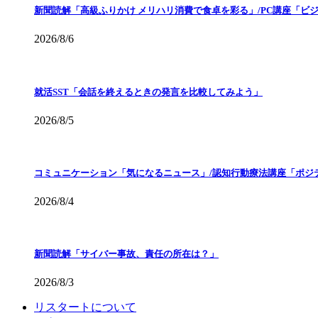
新聞読解「高級ふりかけ メリハリ消費で食卓を彩る」/PC講座「ビ
2026/8/6
就活SST「会話を終えるときの発言を比較してみよう」
2026/8/5
コミュニケーション「気になるニュース」/認知行動療法講座「ポジ
2026/8/4
新聞読解「サイバー事故、責任の所在は？」
2026/8/3
リスタートについて