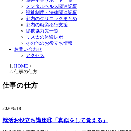
障害年金サポート一覧
メンタルヘルス関連記事
福祉制度・法律関連記事
都内のクリニックまとめ
都内の就労移行支援
提携協力先一覧
リス太の体験レポ
その他のお役立ち情報
お問い合わせ
アクセス
HOME
>
仕事の仕方
仕事の仕方
2020/6/18
就活お役立ち講座⑪「真似をして覚える」