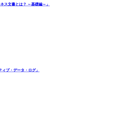
ジネス文書とは？ ～基礎編～」
ティブ・データ・ログ」