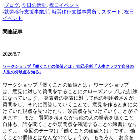
-
ブログ
,
今日の活動
,
祝日イベント
-
就労移行支援事業所
,
就労移行支援事業所リスタート
,
祝日
イベント
関連記事
2026/8/7
ワークショップ「働くことの価値とは」/自己分析「人生グラフで自分の
人生の分岐点を知る」
ワークショップ「働くことの価値とは」 ワークショップ
は、意見に対して質問をすることにクローズアップした訓練
になっています。 発表者の発表に対して他の利用者さんが
質問をし、それに回答していくことで、意見を作るときに欠
けていた視点を見つけたり、改善点を見つけていくことがで
きます。 また、質問を考えながら他の人の発表を聴くこと
自体も、話を聞くことや疑問点を確認することの練習になり
ますよ。 今回のテーマは「働くことの価値とは」です。 働
くことの価値とはなんなのでしょうか。 もちろん、お金を