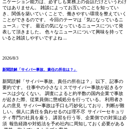
ニケーション能力は、必ずしも業務上の会話だけというわけ
ではありません。 雑談によってお互いのことを知ってい
き、関係を築いていくことで、働きやすい環境を整えていく
ことができるのです。 今回のテーマは「気になっているニ
ュース」です。 最近の気になっているニュースについて発
表して頂きました。 色々なニュースについて興味を持って
いると雑談しやすいですよね ...
2026/8/3
新聞読解「サイバー事故、責任の所在は？」
新聞読解「サイバー事故、責任の所在は？」 以下、記事の
要約です。 仕事中の小さなミスでサイバー事故が起きるケ
ースは少なくない。 調査によると約半数の国内企業で事故
が起きた際、従業員側に懲戒処分を行っている。 利用者さ
んの意見 サイバー事故は手口も巧妙化しており、判断が難
しい。個人に責任を負わせるのは理不尽 サイバーセキュリ
ティ専門の社員を雇う、講習を行う等、企業側での対策は必
須 報告経路や対処法を予め社内に周知しておく必要がある