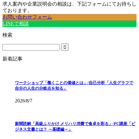
求人案内や企業説明会の相談は、下記フォームにてお待ちし
ております。
お問い合わせフォーム
LINEで相談
検索
新着記事
ワークショップ「働くことの価値とは」/自己分析「人生グラフで
自分の人生の分岐点を知る」
2026/8/7
新聞読解「高級ふりかけ メリハリ消費で食卓を彩る」/PC講座「ビ
ジネス文書とは？ ～基礎編～」