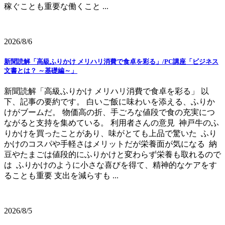
稼ぐことも重要な働くこと ...
2026/8/6
新聞読解「高級ふりかけ メリハリ消費で食卓を彩る」/PC講座「ビジネス
文書とは？ ～基礎編～」
新聞読解「高級ふりかけ メリハリ消費で食卓を彩る」 以
下、記事の要約です。 白いご飯に味わいを添える、ふりか
けがブームだ。 物価高の折、手ごろな値段で食の充実につ
ながると支持を集めている。 利用者さんの意見 神戸牛のふ
りかけを買ったことがあり、味がとても上品で驚いた ふり
かけのコスパや手軽さはメリットだが栄養面が気になる 納
豆やたまごは値段的にふりかけと変わらず栄養も取れるので
は ふりかけのように小さな喜びを得て、精神的なケアをす
ることも重要 支出を減らすも ...
2026/8/5