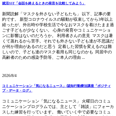
就活SST「会話を終えるときの発言を比較してみよう」
新聞読解「マスクを外さない子どもたち」 以下、記事の要
約です。 新型コロナウイルスの騒動が収束してから3年以上
経ったが、外出時や学校生活で今なおマスクを着けたまま過
ごす子どもが少なくない。 心身の発育やコミュニケーショ
ンに影響はないのだろうか。 利用者さんの意見 マスクは暑
くて蒸れるから苦手。それでも外さない子ども達が不思議だ
が何か理由があるのだと思う 定着した習慣を変えるのは難
しいので、子ども達のマスク着用も同じなのかも 同居中の
高齢者のための感染予防等、ご本人の理由 ...
2026/8/4
コミュニケーション「気になるニュース」/認知行動療法講座「ポジティ
ブ・データ・ログ」
コミュニケーション「気になるニュース」 火曜日のコミュ
ニケーションプログラムでは、主として「雑談」にフォーカ
スした練習を行っています。 働いていく中で必要なコミュ