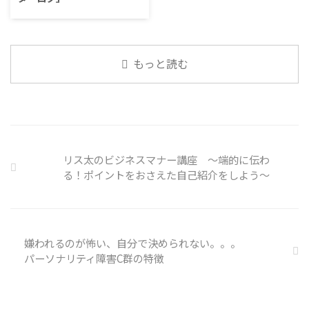
たまごは値段的にふりかけと変わ
で、子ども達のマスク着用も同じ
らず栄養も取れるのでは ふりか
コミュニケーション「気になるニ
なのかも 同居中の高齢者のため
けのように小さな喜びを得て、精
ュース」 火曜日のコミュニケー
の感染予防等、ご本人の理由 ...
神的なケアをすることも重要 支
ションプログラムでは、主として
出を減らすも ...
「雑談」にフォーカスした練習を
もっと読む
行っています。 働いていく中で必
要なコミュニケーション能力は、
必ずしも業務上の会話だけという
わけではありません。 雑談によ
ってお互いのことを知っていき、
関係を築いていくことで、働きや
すい環境を整えていくことができ
リス太のビジネスマナー講座 ～端的に伝わ
るのです。 今回のテーマは「気
る！ポイントをおさえた自己紹介をしよう～
になっているニュース」です。 最
近の気になっているニュースにつ
いて発表して頂きました。 色々
なニュースについて興味を持って
いると雑談しやすいですよね ...
嫌われるのが怖い、自分で決められない。。。
パーソナリティ障害C群の特徴