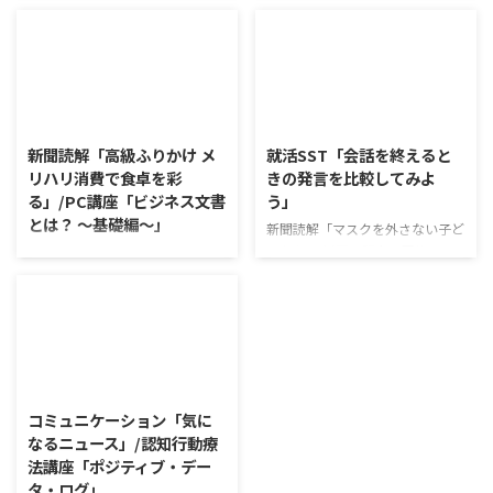
日本では年間160万人もの方が亡
とは」 ワークショップは、意見
くなっている。 家族と社会が大
に対して質問をすることにクロー
きく姿を変える中、死を巡る人々
ズアップした訓練になっていま
の考え方も変容しつつある。 20
す。 発表者の発表に対して他の
代から終活を始める人も現れ、ど
利用者さんが質問をし、それに回
2026/8/6
2026/8/5
う死ぬか個人が考えていく時代が
答していくことで、意見を作ると
到来した。 利用者さんの意見 予
きに欠けていた視点を見つけた
新聞読解「高級ふりかけ メ
就活SST「会話を終えると
め残しておいたメッセージを死後
り、改善点を見つけていくことが
リハリ消費で食卓を彩
きの発言を比較してみよ
送るサービス等が増えているよう
できます。 また、質問を考えな
る」/PC講座「ビジネス文書
う」
で驚いた 終活を通じて、生きて
がら他の人の発表を聴くこと自体
とは？ ～基礎編～」
いる時間を大切にしなければと改
も、話を聞くことや疑問点を確認
新聞読解「マスクを外さない子ど
めて思い直す 教育現場や普段の
することの練習になりますよ。
もたち」 以下、記事の要約で
新聞読解「高級ふりかけ メリハ
生活では死について触れる機会が
今回のテーマは「働くことの価値
す。 新型コロナウイルスの騒動
リ消費で食卓を彩る」 以下、記
少なく、終活も考え ...
とは」です。 働くことの価値と
が収束してから3年以上経った
事の要約です。 白いご飯に味わ
はなんなのでしょうか。 もちろ
が、外出時や学校生活で今なおマ
いを添える、ふりかけがブーム
ん、お金を稼ぐことも重要な働く
スクを着けたまま過ごす子どもが
だ。 物価高の折、手ごろな値段
こと ...
少なくない。 心身の発育やコミ
で食の充実につながると支持を集
2026/8/4
ュニケーションに影響はないのだ
めている。 利用者さんの意見 神
ろうか。 利用者さんの意見 マス
戸牛のふりかけを買ったことがあ
コミュニケーション「気に
クは暑くて蒸れるから苦手。それ
り、味がとても上品で驚いた ふ
なるニュース」/認知行動療
でも外さない子ども達が不思議だ
りかけのコスパや手軽さはメリッ
法講座「ポジティブ・デー
が何か理由があるのだと思う 定
トだが栄養面が気になる 納豆や
タ・ログ」
着した習慣を変えるのは難しいの