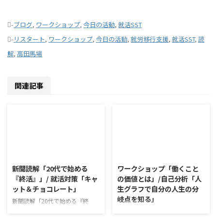
-
ブログ
,
ワークショップ
,
今日の活動
,
就活SST
-
リスタート
,
ワークショップ
,
今日の活動
,
就労移行支援
,
就活SST
,
読
解
,
高田馬場
関連記事
2026/8/10
2026/8/7
新聞読解「20代で始める
ワークショップ「働くこと
『終活』」/ 就活対策「キャ
の価値とは」/自己分析「人
ット＆チョコレート」
生グラフで自分の人生の分
岐点を知る」
新聞読解「20代で始める『終
活』」 以下、記事の要約です。
ワークショップ「働くことの価値