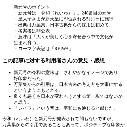
新元号のポイント
・新元号は「令和（れいわ）」。248番目の元号
・皇太子さまが新天皇に即位される5月1日に施行
・出典は万葉集。日本古典からの採用は初めて
・考案者は非公表
・意味は「人々が美しく心を寄せ合う中で文化が
生まれ育つ」
・ローマ字表記は「REIWA」
この記事に対する利用者さんの意見・感想
新元号の令和の意味は、さわやかなイメージであり、
好印象だった。
万葉集からの引用は、日本古来の考え方を大事にする
というようにもとれる。
良くも悪くも日本が変わろうとする第一歩ではないか
と思う。
「レイワ」という音は、平和にも通じると感じた。
令和（れいわ）と新元号が発表されて間もないですが、
万葉集からの引用であることもあって、ポジティブな印象が