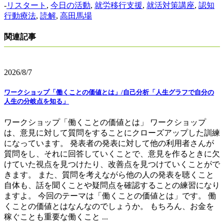
-
リスタート
,
今日の活動
,
就労移行支援
,
就活対策講座
,
認知
行動療法
,
読解
,
高田馬場
関連記事
2026/8/7
ワークショップ「働くことの価値とは」/自己分析「人生グラフで自分の
人生の分岐点を知る」
ワークショップ「働くことの価値とは」 ワークショップ
は、意見に対して質問をすることにクローズアップした訓練
になっています。 発表者の発表に対して他の利用者さんが
質問をし、それに回答していくことで、意見を作るときに欠
けていた視点を見つけたり、改善点を見つけていくことがで
きます。 また、質問を考えながら他の人の発表を聴くこと
自体も、話を聞くことや疑問点を確認することの練習になり
ますよ。 今回のテーマは「働くことの価値とは」です。 働
くことの価値とはなんなのでしょうか。 もちろん、お金を
稼ぐことも重要な働くこと ...