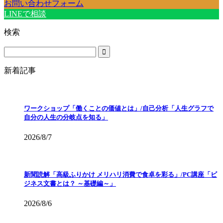
お問い合わせフォーム
LINEで相談
検索
新着記事
ワークショップ「働くことの価値とは」/自己分析「人生グラフで
自分の人生の分岐点を知る」
2026/8/7
新聞読解「高級ふりかけ メリハリ消費で食卓を彩る」/PC講座「ビ
ジネス文書とは？ ～基礎編～」
2026/8/6