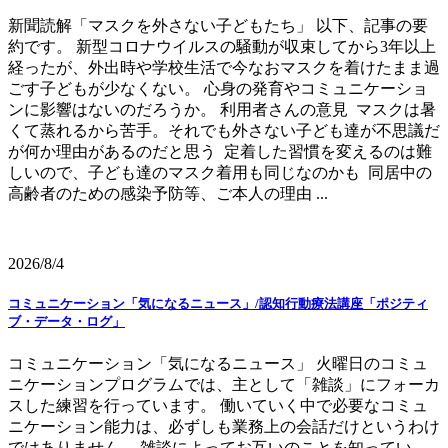
新聞読解「マスクを外さない子どもたち」 以下、記事の要
約です。 新型コロナウイルスの騒動が収束してから3年以上
経ったが、外出時や学校生活で今なおマスクを着けたまま過
ごす子どもが少なくない。 心身の発育やコミュニケーショ
ンに影響はないのだろうか。 利用者さんの意見 マスクは暑
くて蒸れるから苦手。それでも外さない子ども達が不思議だ
が何か理由があるのだと思う 定着した習慣を変えるのは難
しいので、子ども達のマスク着用も同じなのかも 同居中の
高齢者のための感染予防等、ご本人の理由 ...
2026/8/4
コミュニケーション「気になるニュース」/認知行動療法講座「ポジティ
ブ・データ・ログ」
コミュニケーション「気になるニュース」 火曜日のコミュ
ニケーションプログラムでは、主として「雑談」にフォーカ
スした練習を行っています。 働いていく中で必要なコミュ
ニケーション能力は、必ずしも業務上の会話だけというわけ
ではありません。 雑談によってお互いのことを知ってい