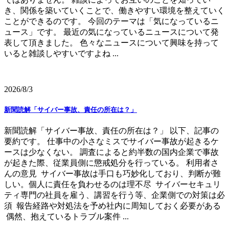
き、関係を築いていくことで、働きやすい環境を整えていく
ことができるのです。 今回のテーマは「気になっているニ
ュース」です。 最近の気になっているニュースについて発
表して頂きました。 色々なニュースについて興味を持って
いると雑談しやすいですよね ...
2026/8/3
新聞読解「サイバー事故、責任の所在は？」
新聞読解「サイバー事故、責任の所在は？」 以下、記事の
要約です。 仕事中の小さなミスでサイバー事故が起きるケ
ースは少なくない。 調査によると約半数の国内企業で事故
が起きた際、従業員側に懲戒処分を行っている。 利用者さ
んの意見 サイバー事故は手口も巧妙化しており、判断が難
しい。個人に責任を負わせるのは理不尽 サイバーセキュリ
ティ専門の社員を雇う、講習を行う等、企業側での対策は必
須 報告経路や対処法を予め社内に周知しておく必要がある
偶然、抱えているトラブル案件 ...