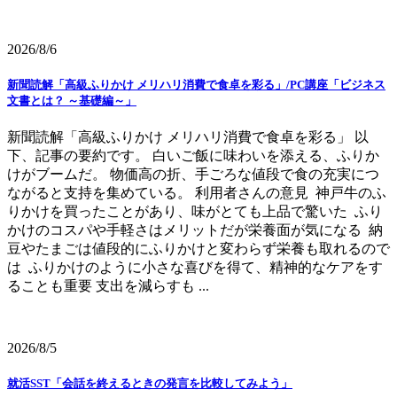
2026/8/6
新聞読解「高級ふりかけ メリハリ消費で食卓を彩る」/PC講座「ビジネス
文書とは？ ～基礎編～」
新聞読解「高級ふりかけ メリハリ消費で食卓を彩る」 以
下、記事の要約です。 白いご飯に味わいを添える、ふりか
けがブームだ。 物価高の折、手ごろな値段で食の充実につ
ながると支持を集めている。 利用者さんの意見 神戸牛のふ
りかけを買ったことがあり、味がとても上品で驚いた ふり
かけのコスパや手軽さはメリットだが栄養面が気になる 納
豆やたまごは値段的にふりかけと変わらず栄養も取れるので
は ふりかけのように小さな喜びを得て、精神的なケアをす
ることも重要 支出を減らすも ...
2026/8/5
就活SST「会話を終えるときの発言を比較してみよう」