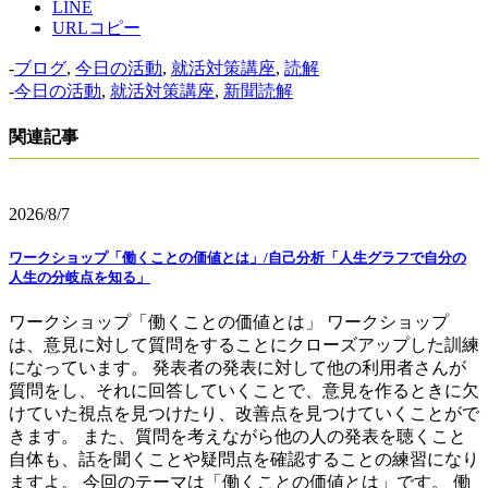
LINE
URLコピー
-
ブログ
,
今日の活動
,
就活対策講座
,
読解
-
今日の活動
,
就活対策講座
,
新聞読解
関連記事
2026/8/7
ワークショップ「働くことの価値とは」/自己分析「人生グラフで自分の
人生の分岐点を知る」
ワークショップ「働くことの価値とは」 ワークショップ
は、意見に対して質問をすることにクローズアップした訓練
になっています。 発表者の発表に対して他の利用者さんが
質問をし、それに回答していくことで、意見を作るときに欠
けていた視点を見つけたり、改善点を見つけていくことがで
きます。 また、質問を考えながら他の人の発表を聴くこと
自体も、話を聞くことや疑問点を確認することの練習になり
ますよ。 今回のテーマは「働くことの価値とは」です。 働