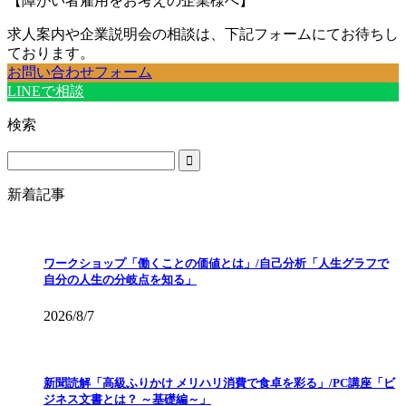
【障がい者雇用をお考えの企業様へ】
求人案内や企業説明会の相談は、下記フォームにてお待ちし
ております。
お問い合わせフォーム
LINEで相談
検索
新着記事
ワークショップ「働くことの価値とは」/自己分析「人生グラフで
自分の人生の分岐点を知る」
2026/8/7
新聞読解「高級ふりかけ メリハリ消費で食卓を彩る」/PC講座「ビ
ジネス文書とは？ ～基礎編～」