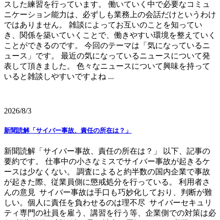
スした練習を行っています。 働いていく中で必要なコミュ
ニケーション能力は、必ずしも業務上の会話だけというわけ
ではありません。 雑談によってお互いのことを知ってい
き、関係を築いていくことで、働きやすい環境を整えていく
ことができるのです。 今回のテーマは「気になっているニ
ュース」です。 最近の気になっているニュースについて発
表して頂きました。 色々なニュースについて興味を持って
いると雑談しやすいですよね ...
2026/8/3
新聞読解「サイバー事故、責任の所在は？」
新聞読解「サイバー事故、責任の所在は？」 以下、記事の
要約です。 仕事中の小さなミスでサイバー事故が起きるケ
ースは少なくない。 調査によると約半数の国内企業で事故
が起きた際、従業員側に懲戒処分を行っている。 利用者さ
んの意見 サイバー事故は手口も巧妙化しており、判断が難
しい。個人に責任を負わせるのは理不尽 サイバーセキュリ
ティ専門の社員を雇う、講習を行う等、企業側での対策は必