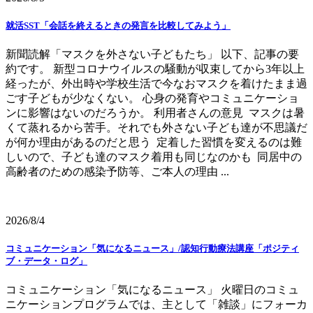
就活SST「会話を終えるときの発言を比較してみよう」
新聞読解「マスクを外さない子どもたち」 以下、記事の要
約です。 新型コロナウイルスの騒動が収束してから3年以上
経ったが、外出時や学校生活で今なおマスクを着けたまま過
ごす子どもが少なくない。 心身の発育やコミュニケーショ
ンに影響はないのだろうか。 利用者さんの意見 マスクは暑
くて蒸れるから苦手。それでも外さない子ども達が不思議だ
が何か理由があるのだと思う 定着した習慣を変えるのは難
しいので、子ども達のマスク着用も同じなのかも 同居中の
高齢者のための感染予防等、ご本人の理由 ...
2026/8/4
コミュニケーション「気になるニュース」/認知行動療法講座「ポジティ
ブ・データ・ログ」
コミュニケーション「気になるニュース」 火曜日のコミュ
ニケーションプログラムでは、主として「雑談」にフォーカ