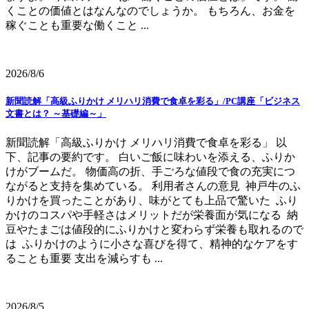
くことの価値とはなんなのでしょうか。 もちろん、お金を
稼ぐことも重要な働くこと ...
2026/8/6
新聞読解「高級ふりかけ メリハリ消費で食卓を彩る」/PC講座「ビジネス
文書とは？ ～基礎編～」
新聞読解「高級ふりかけ メリハリ消費で食卓を彩る」 以
下、記事の要約です。 白いご飯に味わいを添える、ふりか
けがブームだ。 物価高の折、手ごろな値段で食の充実につ
ながると支持を集めている。 利用者さんの意見 神戸牛のふ
りかけを買ったことがあり、味がとても上品で驚いた ふり
かけのコスパや手軽さはメリットだが栄養面が気になる 納
豆やたまごは値段的にふりかけと変わらず栄養も取れるので
は ふりかけのように小さな喜びを得て、精神的なケアをす
ることも重要 支出を減らすも ...
2026/8/5