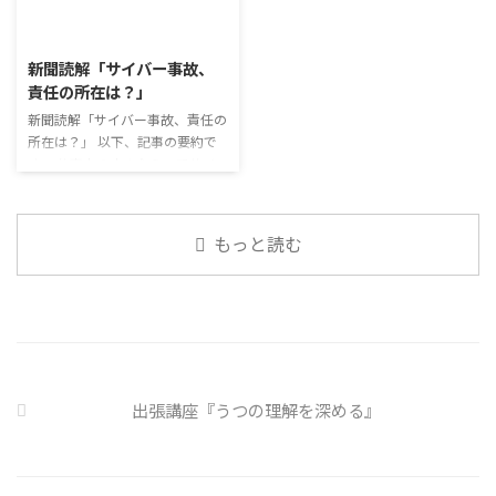
こと ...
少なくない。 心身の発育やコミ
要なコミュニケーション能力は、
2026/8/3
ュニケーションに影響はないのだ
必ずしも業務上の会話だけという
ろうか。 利用者さんの意見 マス
わけではありません。 雑談によ
新聞読解「サイバー事故、
クは暑くて蒸れるから苦手。それ
ってお互いのことを知っていき、
責任の所在は？」
でも外さない子ども達が不思議だ
関係を築いていくことで、働きや
が何か理由があるのだと思う 定
新聞読解「サイバー事故、責任の
すい環境を整えていくことができ
着した習慣を変えるのは難しいの
所在は？」 以下、記事の要約で
るのです。 今回のテーマは「気
で、子ども達のマスク着用も同じ
す。 仕事中の小さなミスでサイ
になっているニュース」です。 最
なのかも 同居中の高齢者のため
バー事故が起きるケースは少なく
近の気になっているニュースにつ
の感染予防等、ご本人の理由 ...
ない。 調査によると約半数の国
いて発表して頂きました。 色々
内企業で事故が起きた際、従業員
なニュースについて興味を持って
もっと読む
側に懲戒処分を行っている。 利
いると雑談しやすいですよね ...
用者さんの意見 サイバー事故は
手口も巧妙化しており、判断が難
しい。個人に責任を負わせるのは
理不尽 サイバーセキュリティ専
門の社員を雇う、講習を行う等、
企業側での対策は必須 報告経路
や対処法を予め社内に周知してお
出張講座『うつの理解を深める』
く必要がある 偶然、抱えている
トラブル案件 ...