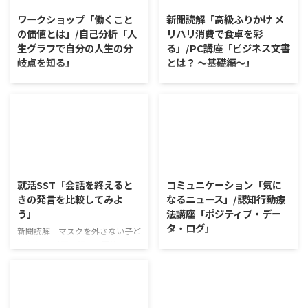
ワークショップ「働くこと
新聞読解「高級ふりかけ メ
の価値とは」/自己分析「人
リハリ消費で食卓を彩
生グラフで自分の人生の分
る」/PC講座「ビジネス文書
岐点を知る」
とは？ ～基礎編～」
ワークショップ「働くことの価値
新聞読解「高級ふりかけ メリハ
とは」 ワークショップは、意見
リ消費で食卓を彩る」 以下、記
に対して質問をすることにクロー
事の要約です。 白いご飯に味わ
ズアップした訓練になっていま
いを添える、ふりかけがブーム
す。 発表者の発表に対して他の
だ。 物価高の折、手ごろな値段
利用者さんが質問をし、それに回
で食の充実につながると支持を集
2026/8/5
2026/8/4
答していくことで、意見を作ると
めている。 利用者さんの意見 神
きに欠けていた視点を見つけた
戸牛のふりかけを買ったことがあ
就活SST「会話を終えると
コミュニケーション「気に
り、改善点を見つけていくことが
り、味がとても上品で驚いた ふ
きの発言を比較してみよ
なるニュース」/認知行動療
できます。 また、質問を考えな
りかけのコスパや手軽さはメリッ
う」
法講座「ポジティブ・デー
がら他の人の発表を聴くこと自体
トだが栄養面が気になる 納豆や
タ・ログ」
も、話を聞くことや疑問点を確認
たまごは値段的にふりかけと変わ
新聞読解「マスクを外さない子ど
することの練習になりますよ。
らず栄養も取れるのでは ふりか
もたち」 以下、記事の要約で
コミュニケーション「気になるニ
今回のテーマは「働くことの価値
けのように小さな喜びを得て、精
す。 新型コロナウイルスの騒動
ュース」 火曜日のコミュニケー
とは」です。 働くことの価値と
神的なケアをすることも重要 支
が収束してから3年以上経った
ションプログラムでは、主として
はなんなのでしょうか。 もちろ
出を減らすも ...
が、外出時や学校生活で今なおマ
「雑談」にフォーカスした練習を
ん、お金を稼ぐことも重要な働く
スクを着けたまま過ごす子どもが
行っています。 働いていく中で必