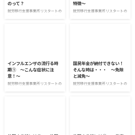
のって？
特徴～
熱などの生活に欠かせない諸々の
び公衆衛生の向上及び増進に努め
費用に充てられるものです。 第
なければならない」 と規定され
就労移行支援事業所リスタートの
就労移行支援事業所リスタートの
一類と第二類に分かれており、そ
ています。 しかし、人が暮らし
教えて！リス太くんシリーズ 第
教えて！リス太くんシリーズ 第
れぞれ以下のように決められてい
ていく中で、家庭の事情や病気な
137回 教えて！リス太くん イン
136回 教えて！リス太くん 今日
ます。 第一類：食費や被 ...
どの理由により、生活が困難にな
フルエンザにかかった時の食事
はインフルエンザのA型・B型の
ってしまうことがあります ...
インフルエンザにかかった際に
違いを詳しくみていこう！ イン
は、以下のようなものを食べるの
フルエンザＡ型 ・・・インフル
が有効です。 ●生命維持や活動
エンザの特徴的な症状の高熱や関
2025/7/2
2025/7/2
する上で欠かせない≪たんぱく質
節痛といった症状があげられる。
≫ 血液・筋肉・各種臓器を作
インフルエンザＢ型 ・・・37〜
インフルエンザの流行る時
国民年金が納付できない！
り、免疫細胞の材料となり免疫力
38度程度の微熱でなかなか解熱
期① ～こんな症状に注
そんな時は・・・ ～免除
を強化します。 ウイルスや細菌
しない。 インフルエンザＡ型の
意！～
と減免～
の排除、病気への抵抗力を高める
症状と特徴 インフルエンザＢ型
働きを持っています。 たんぱく質
の症状と特徴 病院でしっかり診
就労移行支援事業所リスタートの
就労移行支援事業所リスタートの
の摂取には、魚類（アジ、イワ
断を受ける。 安静にして休養を
教えて！リス太くんシリーズ 第
教えて！リス太くんシリーズ 第
シ、サンマ、サバ、鮭、マグ
とる。特に十分な睡眠が重要。
135回 教えて！リス太くん イン
137回 教えて！リス太くん 以
ロ）、肉、卵、牛乳がおススメで
水分を十分にとる。お茶やスープ
フルエンザが流行る時期だね！み
前、住民税を支払うことができな
す。 ●ウイルス感染や寒さへの
など、食事が進まないと ...
んなは大丈夫かな？ インフルエ
い時にどうすればいいかの記事が
抵抗 ...
ンザの症状や感染経路について説
あったのは覚えてる？ 実は住民
明していくよ！ インフルエンザ
税だけじゃなくて、国民年金にも
2025/7/3
2025/7/2
と風邪の違い 普通の風邪 イン
同じような免除や減免の制度があ
フルエンザ 原因ウィルス パライ
るんだ。 国民年金の免除制度 国