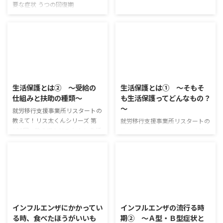
要な症状 うつの回復期
2025/7/3
2025/7/3
生活保護とは② ～受給の
生活保護とは① ～そもそ
仕組みと扶助の種類～
も生活保護ってどんなもの？
～
就労移行支援事業所リスタートの
教えて！リス太くんシリーズ 第
就労移行支援事業所リスタートの
139回 教えて！リス太くん 生活
教えて！リス太くんシリーズ 第
保護の受給額は、様々な条件で決
138回 教えて！リス太くん 久し
まるんだ！ 生活保護受給の仕組
ぶりの教えて！リス太くん 今日
み 生活保護は、8種類の扶助とそ
は生活保護について見て行くよ！
の他いくつかの加算によって構成
生活保護ってそもそもどんなも
されています。 その中で主要と
の？ 日本国憲法の第25条では、
2025/7/3
2025/7/2
なるものが「生活扶助」と「住宅
「すべての国民は、健康で文化的
扶助」で、合わせて「最低生活
な最低限度の生活を営む権利を有
インフルエンザにかかってい
インフルエンザの流行る時
費」と呼ばれます。 生活扶助 生
する」 「国は、全ての生活部面
る時、食べたほうがいいも
期② ～Ａ型・Ｂ型症状と
活扶助は、食費や衣料費、水道光
について、社会福祉、社会保障及