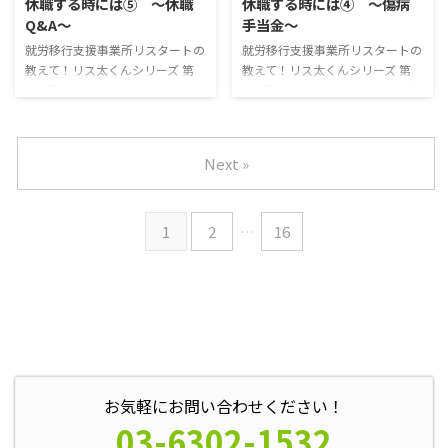
休職する時には⑤ ～休職
休職する時には④ ～傷病
ンフルエンザウイルスアデノウィ
民年金の免除には２つの種類があ
Q&A～
手当金～
ルスRSウィルスヒトメタニュー
り、それぞれ「法定免除」「申請
モウィルスなど A型B型C型 感染
免除」と呼ばれます。 法定免除
就労移行支援事業所リスタートの
就労移行支援事業所リスタートの
経路 空気感染、飛沫感染、接触
以下の条件を１つでも満たしてい
教えて！リス太くんシリーズ 第
教えて！リス太くんシリーズ 第
感染 主に咳やくしゃみなどの飛
る場合には、法定免除の対象とな
137回 教えて！リス太くん 昨日
136回 教えて！リス太くん 休職
沫感染、接触感染 潜伏期間 5日～
ります。 障害年金、あるいは障
までの記事で、休職というものに
のための用意ができて、やっとゆ
6日 通常1～2日 ...
害基礎年金を受給している。 生
ついてはわかったかな？ 今日
っくり療養できる・・・となって
活保護による生活扶助を受 ...
は、休職に関して他に疑問に思い
も、給料が出ないんじゃ、落ち着
Next »
そうなところをまとめてみたよ！
いて長期の休みなんて取れないよ
Q：一度会社に来て欲しいと言わ
ね？ そのためにあるのが、傷病
れたが、体調が悪い A：無理をせ
手当金なんだ！ 傷病手当金と
ず、他の方法でも良いかを聞いて
は？ 一般的に、休職期間中に給
1
2
…
16
みてください。 調子が悪く、会
料は出ない会社がほとんどです。
社に行くのが難しい場合や、上司
しかし、せっかく休職してゆっく
などが原因でうつ病になってしま
りと身体と心を休める時間ができ
い、顔をあわせるのが辛い場合な
ても、お金の心配をしながらでは
ど、会社に行かなくてはいけない
満足に休むこともできませんし、
のに、行くのが難しい場合もある
貯蓄がなければすぐに暮らしてい
のではないかと思います。 ...
けなくなってしまいます。 ...
お気軽にお問い合わせください！
03-6302-1532