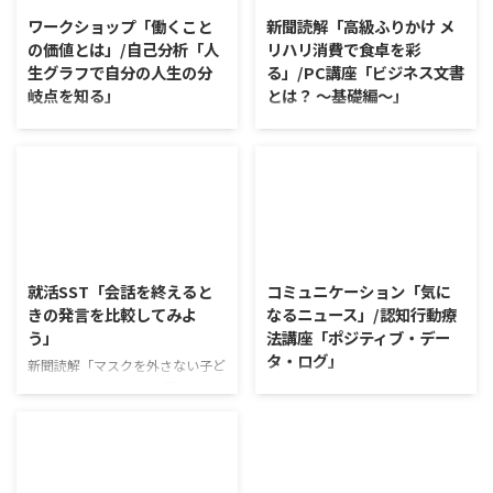
ワークショップ「働くこと
新聞読解「高級ふりかけ メ
の価値とは」/自己分析「人
リハリ消費で食卓を彩
生グラフで自分の人生の分
る」/PC講座「ビジネス文書
岐点を知る」
とは？ ～基礎編～」
ワークショップ「働くことの価値
新聞読解「高級ふりかけ メリハ
とは」 ワークショップは、意見
リ消費で食卓を彩る」 以下、記
に対して質問をすることにクロー
事の要約です。 白いご飯に味わ
ズアップした訓練になっていま
いを添える、ふりかけがブーム
す。 発表者の発表に対して他の
だ。 物価高の折、手ごろな値段
利用者さんが質問をし、それに回
で食の充実につながると支持を集
2026/8/5
2026/8/4
答していくことで、意見を作ると
めている。 利用者さんの意見 神
きに欠けていた視点を見つけた
戸牛のふりかけを買ったことがあ
就活SST「会話を終えると
コミュニケーション「気に
り、改善点を見つけていくことが
り、味がとても上品で驚いた ふ
きの発言を比較してみよ
なるニュース」/認知行動療
できます。 また、質問を考えな
りかけのコスパや手軽さはメリッ
う」
法講座「ポジティブ・デー
がら他の人の発表を聴くこと自体
トだが栄養面が気になる 納豆や
タ・ログ」
も、話を聞くことや疑問点を確認
たまごは値段的にふりかけと変わ
新聞読解「マスクを外さない子ど
することの練習になりますよ。
らず栄養も取れるのでは ふりか
もたち」 以下、記事の要約で
コミュニケーション「気になるニ
今回のテーマは「働くことの価値
けのように小さな喜びを得て、精
す。 新型コロナウイルスの騒動
ュース」 火曜日のコミュニケー
とは」です。 働くことの価値と
神的なケアをすることも重要 支
が収束してから3年以上経った
ションプログラムでは、主として
はなんなのでしょうか。 もちろ
出を減らすも ...
が、外出時や学校生活で今なおマ
「雑談」にフォーカスした練習を
ん、お金を稼ぐことも重要な働く
スクを着けたまま過ごす子どもが
行っています。 働いていく中で必