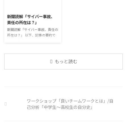
こと ...
少なくない。 心身の発育やコミ
要なコミュニケーション能力は、
2026/8/3
ュニケーションに影響はないのだ
必ずしも業務上の会話だけという
ろうか。 利用者さんの意見 マス
わけではありません。 雑談によ
新聞読解「サイバー事故、
クは暑くて蒸れるから苦手。それ
ってお互いのことを知っていき、
責任の所在は？」
でも外さない子ども達が不思議だ
関係を築いていくことで、働きや
が何か理由があるのだと思う 定
新聞読解「サイバー事故、責任の
すい環境を整えていくことができ
着した習慣を変えるのは難しいの
所在は？」 以下、記事の要約で
るのです。 今回のテーマは「気
で、子ども達のマスク着用も同じ
す。 仕事中の小さなミスでサイ
になっているニュース」です。 最
なのかも 同居中の高齢者のため
バー事故が起きるケースは少なく
近の気になっているニュースにつ
の感染予防等、ご本人の理由 ...
ない。 調査によると約半数の国
いて発表して頂きました。 色々
内企業で事故が起きた際、従業員
なニュースについて興味を持って
もっと読む
側に懲戒処分を行っている。 利
いると雑談しやすいですよね ...
用者さんの意見 サイバー事故は
手口も巧妙化しており、判断が難
しい。個人に責任を負わせるのは
理不尽 サイバーセキュリティ専
門の社員を雇う、講習を行う等、
企業側での対策は必須 報告経路
ワークショップ「良いチームワークとは」/自
や対処法を予め社内に周知してお
己分析「中学生～高校生の自分史」
く必要がある 偶然、抱えている
トラブル案件 ...