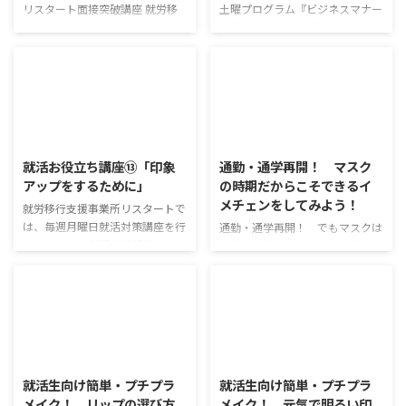
リスタート面接突破講座 就労移
土曜プログラム『ビジネスマナー
行支援事業所 リスタート に通う
復習 身だしなみと電話応対』 本
利用者さんの第一の目標はやはり
日は土曜日ですが、リスタートで
就職！ リスタートでは、就職し
はビジネスマナーのプログラムを
た後に安心して働いていくことが
行いました。 就活対策講座で課
できるように考え方やストレスケ
題として出しているものの、復習
アなどについても一緒に考えてい
です。 今回のテーマは、身だし
2020/6/24
2020/5/31
きますが、やはり面接の準備が必
なみと電話応対です。 それぞれ
要なことは間違いありません。
について、質問形式にしてちゃん
就活お役立ち講座⑬「印象
通勤・通学再開！ マスク
この講座では、面接を突破するた
と覚えて理解をしているかを確認
アップをするために」
の時期だからこそできるイ
めの心構えや必要な準備について
しています。 身だしなみについ
メチェンをしてみよう！
紹介していきます！ 服の着方ひ
て まずは、ビジネスマナーの基
就労移行支援事業所リスタートで
とつで結果は変わる メラビアン
本となる身だしなみについて復習
は、毎週月曜日就活対策講座を行
通勤・通学再開！ でもマスクは
の法則をご存知でしょうか。 言
をしました。 気を付けるべき点
っています。 就活対策講座では、
必須です 緊急事態宣言が解除さ
葉の内容と表情や態度が矛盾して
は下記のようなポイントです。
ビジネスマナーや面接の練習な
れて、通勤・通学が徐々に再開し
いるとき、人は何を基準にしてそ
髪 ・寝ぐせを整えているか（ボ
ど、就職活動をする上で必要なス
ていますね。 しかし依然とし
れを判断しているのかを検証し ...
サボサになったり、はねたりし ...
キルを学んでいます。 「就活お役
て、感染症対策のマスクは必須。
立ち講座」では、今まで講座で行
今回はそんなマスクの日々でも、
ったものの復習や、今後必要とな
男性・女性ともに楽しめるテクニ
2020/4/6
2020/4/3
ってくるであろうスキルについて
ックを紹介します！ マスクがあ
紹介していきます。 印象アップ
ると、イメチェンもしやすいよね
就活生向け簡単・プチプラ
就活生向け簡単・プチプラ
をするために 仕事で信頼を得る
♪ そんなマスクがあるからこそ
メイク！ リップの選び方
メイク！ 元気で明るい印