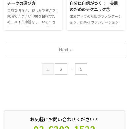
チークの選び方
自分に自信がつく！ 美肌
いのでしょうか？ たしかに、フ
り暗く見えちゃうし・・・ でも
のためのテクニック②
自然な明るさ、親しみやすさを！
ァンデーションだけだと頬の赤み
チークって、失敗しそうでトライ
就活でよりよい印象を目指すた
が出なくて、暗く見えちゃう
しにくいんだよね・・・ チーク
印象アップのためのファンデーシ
め、メイク練習をしているＳさ
ね・・・ でしょ？自然な頬の色
が濃くなるのがイヤ！ 肌を明る
ョン、効果別 ファンデーション
ん。 ファンデーションの選びか
がないと、「暗い」「老けてい
く若く見せたいけど・・・ チー
の基礎を覚えて、メイク練習が楽
た、使い方を覚えてきました。
る」「乾燥している」というよう
ク感が出ちゃうのは苦手、自然に
しくなってきたSさん。 今日も新
しかし、最近なんだか顔色が悪い
にみえちゃうの。 そうだよ
見せたい。 メイクの初心者さん
たな悩みがあって、リス美ちゃん
と言われます。 おや？Sさん、最
ね・・・でも、チークって失敗す
はチークを苦手だと思っている人
に相談しに来ました。 リス美ち
Next »
近顔色が悪いんじゃない？ え
ると逆 ...
が ...
ゃん、ちょっと難しいかもしれな
っ！？ 確かに・・・。それにな
いんだけど、悩みがあって・・・
んだか、肌が乾燥しているように
メイクのことなら何でも聞いて
も見えちゃうよ・・・ しっかり
ね！ ニキビの跡とか、テカりと
1
2
…
5
ファンデーションしてるからか
かが気になっちゃって・・・せっ
な・・・ 明るい印象の顔になり
かくファンデーションが上手にで
たい！ チークは失敗しそうでつ
きるようになってきたのに、どん
けたくない・・・ どのチークを
どん悩みが出てきちゃう・・・
選んだらいいの？ チークがニガ
ニキビ跡を隠したい シワ・小じ
テだから、していなかったんだけ
わが気になるけど、厚塗りはダ
ど・ ...
メ？ 薄くしたつもりなのに、外
...
お気軽にお問い合わせください！