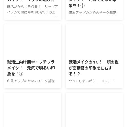
には、仕事で成果を上げる必要が
できる、簡単イメチェン方法。ぜ
象を！②
あります。 しかし、入社してす
ひ試してみてね！ マスクにあっ
就活だからこそ必要！ リップア
ぐに結果を出せる人などあまりい
た意外な効果とは！？ マスクの
イテムで顔に華を 就活でよりよ
印象アップのためのチーク基礎
ないのが実情です。 では、どの
美顔効果を活かそう！ 実は、マ
い印象を目指すため、メイク練習
失敗するのが怖い・・・とチーク
ようにすればいいでしょうか？
スクをしているだけで美形に見え
をしているＳさん。 ファンデー
を避けていたSさん。 しかしチー
一言で言うと、仕事への情熱を ...
たり、顔が小さくスタイルよく見
ションやチークといったアイテム
クなしではどうしても「顔色が悪
えることが！ 目 ...
に慣れてきて、少しずつ自分に自
い」「暗い」「老けて見える」と
信が持てるようになってきまし
いった印象になってしまうと実
た。 しかし、最近「顔が青ざめ
感。 自然な頬の赤み・ツヤを出
2020/4/2
2020/3/31
ている」と言われてしまうこと
してくれるチークが必須だと気づ
が・・・ おや・・・Sさん、顔が
いて、上手にチークを入れる練習
就活生向け簡単・プチプラ
就活メイクのNG！ 頬の色
青ざめているような気がするよ。
を始めました。 前回は基本的な
メイク！ 元気で明るい印
が面接官の印象を左右す
そんなことないよ？体調はバッチ
チークのテクニックと、ハリ感・
象を！①
る！？
リ！ あっSちゃん！メイクで一番
自然なツヤを出して若々しさを導
大切なアイテムをひとつ、忘れて
くコツを教えてもらっています。
印象アップのためのチーク基礎
やってしまいがち！ NGチー
いるよ！ 元気だ！ 明るい！
今日は悩みがあるようです。 Sち
就活メイクはファンデーションだ
ク・頬の色 就活に向けてメイク
って思われたい。 リップアイテ
ゃん！チーク、練習できているか
けでいいと思っていたSさん。 フ
の練習を始めたSさん。 初心者を
ム、べたべたしてしまう・・・ ...
な？ うん！不自然になってはい
ァンデーションだけでは「顔色が
そろそろ卒業かな・・・と思って
ないと思うし、チークも怖く ...
悪い」「暗い」という印象になっ
いたところで、友達から「顔色が
てしまうと気付いて、チーク・頬
悪そう」と言われてしまいまし
紅の使い方が知りたいようです。
た。 ねえねえ、やっぱりファン
2020/3/30
2020/3/27
とはいえ、チークを失敗するのは
デーションだけじゃダメ？ うー
とても怖いもの。 どうしたらよ
ん・・・頬に色がないと、やっぱ