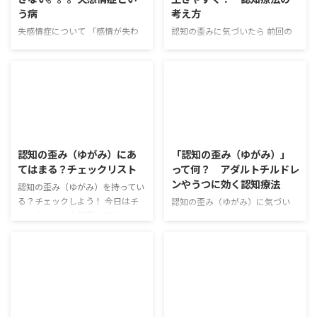
るの？ 地域の健康づくり、感染
にも影響を与えている、というこ
う病
考え方
症対策などの拠点となっている
ともあったんだけど。。。覚えて
よ。精神保健の分野では心の病
いるかな？ そういえば！心因性
失感情症について 「感情が失わ
認知の歪みに気づいたら 前回の
気、悩みの相談も受け付けている
疼痛、という疾患があったよね。
れた病気」と勘違いされやすいけ
チェックリストはどうだったか
よ！ 身近な相談は保健センター
痛み自体がストレスになる。。。
ど、「失感情症」という病がある
な？今日は認知の歪みの修正方
へ 保険センターってどんな所な
そう！このように、心の不調、身
んだ。今日は失感情症についてお
法、認知療法の考え方をお話しし
の？ こ ...
体の不調というのは相互に影響し
話ししていくよ。 どんな病気な
ていくよ！ 認知療法、気になっ
あっ ...
の? 名前だけ見ると、やっぱり感
てたんだよね～！勉強してみよ
情が乏しい、みたいな印象だよ
う！ 「認知の歪み」の問題点 認
2019/6/13
2019/6/12
ね。 そうだよね、それは「感情
知の歪みというのは、以前にもお
鈍麻」という別の病。失感情症
話しした通り、生き辛くなってし
認知の歪み（ゆがみ）にあ
「認知の歪み（ゆがみ）」
は、実際は違う症状を扱うんだ。
まう原因なんだ。 極端な考え
てはまる？チェックリスト
って何？ アダルトチルドレ
そうなんだ。じゃあ、失感情症、
方、思い込みだったよね。 そ
ンやうつに効く認知療法
って、どういう病なの？ そうだ
う。人はそれぞれいろいろな考え
認知の歪み（ゆがみ）を持ってい
ね。僕たちって、「腹が立つ」
方・感じ方を持っているけど、そ
る？チェックしよう！ 今日はチ
認知の歪み（ゆがみ）に気づい
「怖い」というように、感情を持
の考え方・感じ方が極端だと、日
ェックリストを用意してみたよ。
て、より生きやすく！ いままで
っているよね。 うん。 その感情
常生活や対人関係に問題が出てき
自分がどの認知の歪みにあてはま
いろいろな精神疾患を教えてもら
に自分で気づいて、自分で言葉で
てしまうんだ。 周りの人を敵か
るか、チェックしてみよう！ う
ったけど、認知行動療法っていろ
表現することがあるよね。 そう
味方かに完全に二分したり、感情
ん！僕もチェックしてみようか
んな疾患に効果的な治療方法だっ
...
で決めつ ...
な！ チェックリスト 1何かをする
たよね。 そう。うつや不安障害
とき、途中で一つでもミスしてし
など、様々な疾患に効果的だよ。
2019/6/10
2019/6/7
まうと、最後まで続けられない 2
また、アダルトチルドレンやパー
自分の周りの人は、敵か味方かに
ソナリティ障害の特徴でもある