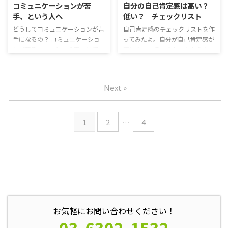
コミュニケーションが苦
自分の自己肯定感は高い？
明確に分かれている、明確に区別
「認知の歪み（ゆがみ）」を解消
手、という人へ
低い？ チェックリスト
している 3たとえ1度だけでも嘘
していくことで、心が楽になって
をついたことある人は、信用して
いくんだ。 アダルトチルドレン
どうしてコミュニケーションが苦
自己肯定感のチェックリストを作
いない 4テレビなどで災害の様子
やパーソナリティ障害の生きにく
手になるの？ コミュニケーショ
ってみたよ。自分が自己肯定感が
を見ると、自分の身にも起こるの
さも解決できるかもってことだ
ンが苦手。。。という声、とても
高いのか、低いのか、わからない
ではないかと心配でたまらない 5
ね！でも。認知の歪みって、どん
よく聞くよね。 そうだね。どう
かもという人も多いよ。チェック
ちょっとしたことでも ...
なもの？ うんうん、今日は認知
してコミュニケーションが苦手に
してみてね！ 考えすぎず、でき
の歪みについてお話ししていく
なっちゃうんだと思う？ うー
るだけ直感でいくのがいいね！
Next »
ね！ 1 ...
ん。。。自分が思ってることをう
自己肯定感チェック 1.自分のこと
まく伝えられない、とか？ うん
は比較的好きだ。 2.ささいな問題
うん。伝えるのが苦手、というの
があっても，嫌な気分にはあまり
がコミュニケーションが苦手とい
ならない。 3.意見や考え方が異な
1
2
…
4
うものの理由のひとつだよね。
る人の意見でも否定はせずに尊重
うん、やっぱり伝えるのって難し
する。 4.失敗や挫折をしても、自
いもんね。 そうだよね。今日は
分が成長する機会だと考える。 5.
コミュニケーションで、よく起こ
他の誰かの失敗や間違いを許すほ
りがちな失敗を考えてみるよ！
うだ。 6.どんな問題であっても、
よくある！ コミュニケーション
必ず解決策はあると考え ...
の失敗 伝えるのが苦手、非主張
的 ...
お気軽にお問い合わせください！