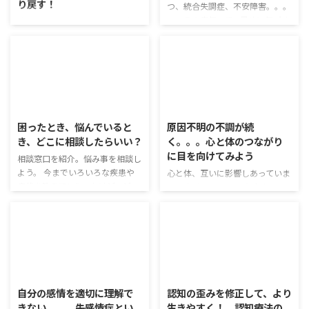
り戻す！
つ、統合失調症、不安障害。。。
こころの病気って、早めに気づく
徒歩が呼吸の練習になる！ 自然
ってことが大切なんだ。 気づく
のリズムで自律神経を回復 今日
ためのサイン、いままで勉強して
は、歩きながらできる、自律神経
きたね！ そうだね。最近では治
を整える呼吸法を紹介するよ！
療方法や薬も、効果的で副作用の
この呼吸法はどんないいことがあ
少ないものが出てきていて、昔よ
るの？ リズミカルに呼吸するこ
2019/6/20
2019/6/19
りずっと回復しやすくなっている
とで自律神経を整えて、集中力を
よ。 心の病も、医学の進歩で治
高めてくれるんだ。歩くことって
困ったとき、悩んでいると
原因不明の不調が続
療できるようになってきているよ
実は呼吸法の練習にもなるんだ
き、どこに相談したらいい？
く。。。心と体のつながり
ね！ そう。同じく、早期発見、
よ！ 「通勤・通学後の疲労感
に目を向けてみよう
早期治療が適切に行われれば、回
相談窓口を紹介。悩み事を相談し
が。。。」こんな人にオススメ！
復も早くて症状も軽い、というこ
よう。 今までいろいろな疾患や
通勤・通学で疲れる。。。 日中
心と体、互いに影響しあっていま
ともわかってきているんだ。 な
症状を教えてもらったけど、どこ
の集中力を上げたい。。。 運動
す これまでいろいろな疾患につ
るほど～。医学も進展しているけ
ですればいいんだっけ？ そうだ
不足が深刻。。。 ついついタク
いて勉強してきたね。 うん！う
ど、他の病と一緒で早めに気づい
ね。今日は相談窓口をまとめる
シー。。。歩くことが減った！
つ、統合失調症、パニック障
て ...
ね。悩んでいる、困っていること
じっくり呼吸法を試している時間
害。。。 心の不調が、身体に影
があったら相談してみよう！ 保
がない。 腹式呼吸の練習をした
響を与えてくる、というのもお話
健センターと保健所 保健の拠
い ...
ししたね。 うつだったら、初期
2019/6/17
2019/6/14
点、保健所 都道府県、政令指定
症状として不眠、ほかにも肩こ
都市などに設置されているよ。
り、疲労感。。。 そうだね。同
自分の感情を適切に理解で
認知の歪みを修正して、より
保健所って、どんなことをしてい
じように、身体の不調が心のほう
きない。。。失感情症とい
生きやすく！ 認知療法の