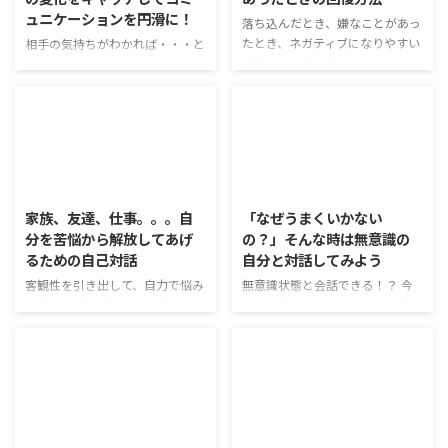
ずっと誰かに従って生きてきた。
大事になるのが、「怒りの鎮め方
ュニケーションを円滑に！
自由にならない状況、不安を感じ
落ち込んだとき、嫌なことがあっ
を持っておく」ことだよ。 鎮め
る。 頑張らなきゃ、と自分を追
たとき、ネガティブになりやすい
方って？ 頭に血が上ってかーっと
相手の気持ちがわかれば・・・と
い立てる。 自分の欲求は、自分
「気持ちを切り替えなきゃ！」っ
なっている状態をとりあえず脱す
思ったことありませんか？ この
でコントロールするべき。 自由
て思うけど、切り替えるのって難
ることが最優先ということだよ。
あいだ、会社に体調悪そうにして
がほしい、と思う。 自由がほし
しいよね。 うんうん。とくに嫌
かーっとなったままだと、冷静に
る同僚がいてさ。 うんうん。
い！っていうけど、実際 ...
なことがあったときって、マイナ
考えたり対処したりするのは難し
「具合悪いなら休んでていい
スの方向に考えがちになっちゃう
いからね。 な ...
よ？」って言ったら、「大丈夫大
よね。 そうだよねぇ。怒られた
丈夫、このくらい」って元気そう
2019/9/20
2019/9/17
ときとか、「切り替えて集中しよ
だったんだよね。でもそのあとで
う！」って思えたらいいんだけ
倒れちゃって・・・ 本当は辛い
家族、友達、仕事。。。自
「なぜうまくいかない
ど、「やっぱり自分はダメ人間」
けど、周りに気を遣って「大丈
分を苦悩から解放してあげ
の？」そんな時は無意識の
「何をやっても失敗する」と
夫」と言ってくれたんだね。 う
るための自己対話
自分と対話してみよう
か。。。 悪循環だよね。でも、
ん・・・僕も、無理していたとし
誰だって気持ちの切り替えって難
ても伝わらないように気を遣うこ
客観性を引き出して、自力で悩み
無意識状態と会話できる！？ 今
しいもの。今日は、上手に気持ち
とがあるから、責める気はないん
を解決 身近な悩みほど、実は相
まで、他の人とのトラブルや悩み
を切り替えるためのイメージトレ
だけど。大丈夫そうだったのに無
談できないことってあるよね。
を解決する方法を教えてもらった
ーニングを紹介するよ！ こんな
理してたの、わかってあげられた
家族とケンカしちゃったり、友達
けど、悩みって他にもあるよね？
人に ...
らよかったな・・・ 気遣いって
とのトラブルだったり。。。 ま
おや？どうかしたの？ いやぁ、
大切だ ...
ずは、自分の悩みと向き合う、と
最近なんだか体が言うこときかな
いうことが大切。今日紹介するワ
くて。やらなきゃって思ってても
2019/9/11
2019/8/23
ークでは、悩みと向き合いなが
身が入らない、集中が切れる、眠
ら、解決方法を考えていくよ。
くなる。。。 うんうん。悩みっ