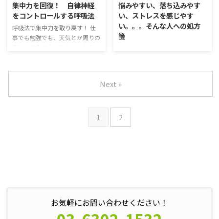
集中力を回復！ 自律神経
悩みやすい、落ち込みやす
こんな悩み、ありませんか？ 解
て対人トラブルだけじゃないもの
をコントロールする呼吸法
い、ストレスを感じやす
決のためのワークを試してみまし
ね。 体と心はつながってる、って
い。。。そんな人への処方
ょう！ 悩みがあるけど、自分だ
いうけど、心の問題な気がするん
呼吸法で集中力を取り戻す！ 仕
箋
けじゃ解決できないと思う 相談
だよねぇ。 無意識との対話 自分
事でも勉強でも、天気とか周りの
できない、相談できる相手がいな
の精神的な問題、自分の内面の問
音とかで集中力って左右されるよ
「悩み事が多い」 「ストレスを
い 身近な悩み事 客観的なアドバ
題も、心理学や脳の仕組みを使っ
ね～。 そうだね。集中力も、自
感じやすい」 「自分のことがキ
イスがほしい 週末や休日など、
て解決してみよう！自分の無意識
律神経がうまく動いているから発
ライ」 悩みって尽きないよね。
ゆっくりできる日に試してみてね
から答えを引き出す方法を ...
揮されるものだよ。 でも自律神
友達のこと、将来のこと。。。
Next »
...
経って、自分の意思じゃコントロ
おや、なにか困っていることでも
ールできないんだよね。。。 そ
あるの？ うん、悩みやすいとい
う。自律神経をコントロールでき
うか、性格なんだろうけど。。。
る唯一の方法、それが呼吸法なん
1
2
マイナス思考になりがちだから、
だ！ 「なんだか集中力がな
何とかしたいんだけどね。 うん
い。。。」こんな人にオススメ！
うん、人生には悩みはつきものだ
最近集中力がなくなっている気が
けど、小さな悩みも、積み重なる
する。 机に向かってもボーっとし
と大きなストレスに。どうして
てしまう。 仕事に身が入らな
「悩みやすい」んだろう？ 考え
い。 やらなきゃいけないことは
方、捉え方の個性 僕たちの悩み
あるけど、気が散る。 別のこと
やトラブルを考えるにあたって、
を ...
「地図は土地ではない」という考
お気軽にお問い合わせください！
え方を紹介するね。どういう意味
だ ...