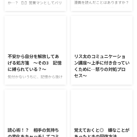
漫画を読んだことはありますか？
か…？ 【1】営業マンとしてバリ
映画にもなったのでご存じの方も
バリ働いているあなた。 連日残
いるかと思いますが、 とあるサ
業が続いても元気いっぱいハイテ
ポートセンターで勤務していた主
ンション。 最近、会議での発言
人公のツレ（旦那さん）が うつ
がどんどん過激になってきまし
病にかかり、緩解までの道のりを
た。 どこまでが本気なのか分か
夫婦で乗り越えていく、というお
らない発言や、実現不可能なプロ
話です。 自分自身はもちろん、
2020/4/9
2020/3/24
ジェクトを提案してみたり…。
親族や友人が突然「うつ病」にな
ところがある日突然、ぷっつりと
不安から自分を解放してあ
リス太のコミュニケーショ
ると、 戸惑われる人も多いかも
糸が切れたように意欲がなくな
げる処方箋 ～その3 記憶
ン講座～上手に付き合ってい
しれません。 しかし「うつ病」
り、 仕事にも行けなくなってし
に縛られている？～
くために…怒りの対処プロ
は、「ココロの風邪」とも言われ
まいました…。 【2】このとこ
セス～
るほど、 誰がかかってもおかしく
ろ、気分が落ち込み気味のあな
気付かないうちに、記憶から抜け
ない病気です。 ここでは、 なに
た。 メンタルクリニックで「う
出せなくなっている K君は、「何
前回、怒りを感じるポイントがあ
が原因で「うつ病」にか ...
つ病」と診断されました。 処方
も言わないから、好きにしていい
ることを教えてもらったよね。そ
された薬を服用しているものの、
よ」って言われたらどうする？ 自
れをどうやって活かしていくかが
気分の ...
由だなって思うけど、逆に「何し
知りたいな。 了解！今日はリス
たらいいんだろう」「やっちゃダ
トを使ってどうやって怒りの対処
メなことってあるのかな？」って
をしていくかを見ていこう！ 上
2019/9/30
2019/9/27
考えちゃうかも。 うんうん。自
手に付き合っていくために…怒り
由って、反面不自由だな、って思
の対処プロセス まずはクールダ
読心術！？ 相手の気持ち
覚えておくと◎ 嫌なことが
わない？ あっ、たしかに・・・
ウン！ 怒りを対処する上でまず
の変化をキャッチしてコミ
あったときの回復方法